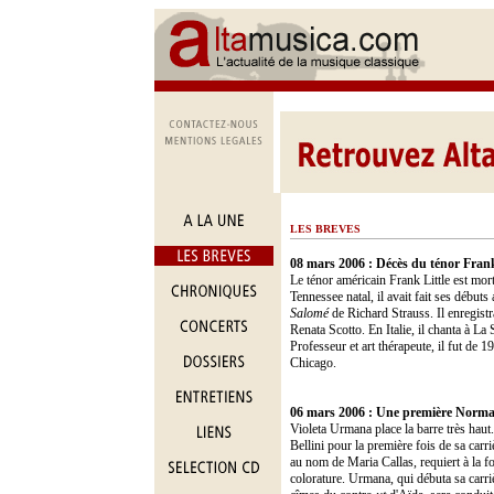
LES BREVES
08 mars 2006 : Décès du ténor Frank
Le ténor américain Frank Little est mort
Tennessee natal, il avait fait ses début
Salomé
de Richard Strauss. Il enregis
Renata Scotto. En Italie, il chanta à La 
Professeur et art thérapeute, il fut de
Chicago.
06 mars 2006 : Une première Norm
Violeta Urmana place la barre très haut.
Bellini pour la première fois de sa carri
au nom de Maria Callas, requiert à la fo
colorature. Urmana, qui débuta sa carr