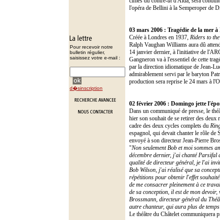
cîmes du contre-
ut
d'Aïda, sera conduit
l'opéra de Bellini à la Semperoper de D
03 mars 2006 : Tragédie de la mer 
Créée à Londres en 1937,
Riders to the
Ralph Vaughan Williams aura dû attendr
Pour recevoir notre
14 janvier dernier, à l'initiative de l
bulletin régulier,
saisissez votre e-mail :
Gangneron va à l'essentiel de cette trag
par la direction idiomatique de Jean-L
admirablement servi par le baryton Patr
production sera reprise le 24 mars à l'
d�sinscription
02 février 2006 : Domingo jette l'ép
Dans un communiqué de presse, le théâ
hier son souhait de se retirer des deux
cadre des deux cycles complets du
Rin
espagnol, qui devait chanter le rôle de
envoyé à son directeur Jean-Pierre Br
"
Non seulement Bob et moi sommes amis
décembre dernier, j'ai chanté Parsifa
qualité de directeur général, je l'ai inv
Bob Wilson, j'ai réalisé que sa conce
répétitions pour obtenir l'effet souh
de me consacrer pleinement à ce travai
de sa conception, il est de mon devoir,
Brossmann, directeur général du Théât
autre chanteur, qui aura plus de temps
Le théâtre du Châtelet communiquera 