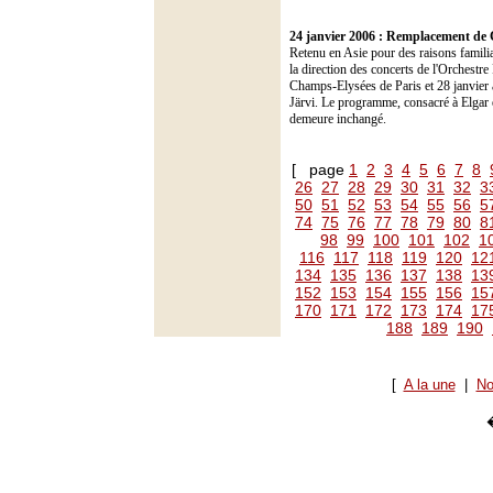
24 janvier 2006 : Remplacement de
Retenu en Asie pour des raisons famil
la direction des concerts de l'Orchestr
Champs-Elysées de Paris et 28 janvier 
Järvi. Le programme, consacré à Elgar et
demeure inchangé.
[ page
1
2
3
4
5
6
7
8
26
27
28
29
30
31
32
3
50
51
52
53
54
55
56
5
74
75
76
77
78
79
80
8
98
99
100
101
102
1
116
117
118
119
120
12
134
135
136
137
138
13
152
153
154
155
156
15
170
171
172
173
174
17
188
189
190
[
A la une
|
No