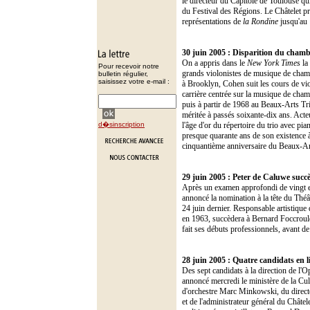
le directeur du Capitole de Toulouse qui
du Festival des Régions. Le Châtelet pr
représentations de
la Rondine
jusqu'au 1
30 juin 2005 : Disparition du chamb
On a appris dans le
New York Times
la 
Pour recevoir notre
grands violonistes de musique de chamb
bulletin régulier,
saisissez votre e-mail :
à Brooklyn, Cohen suit les cours de vio
carrière centrée sur la musique de cham
puis à partir de 1968 au Beaux-Arts Tri
méritée à passés soixante-dix ans. Acte
d�sinscription
l'âge d'or du répertoire du trio avec pi
presque quarante ans de son existence à
cinquantième anniversaire du Beaux-Ar
29 juin 2005 : Peter de Caluwe succ
Après un examen approfondi de vingt e
annoncé la nomination à la tête du Thé
24 juin dernier. Responsable artistiqu
en 1963, succèdera à Bernard Foccroule 
fait ses débuts professionnels, avant d
28 juin 2005 : Quatre candidats en l
Des sept candidats à la direction de l'O
annoncé mercredi le ministère de la Cu
d'orchestre Marc Minkowski, du directeu
et de l'administrateur général du Châte