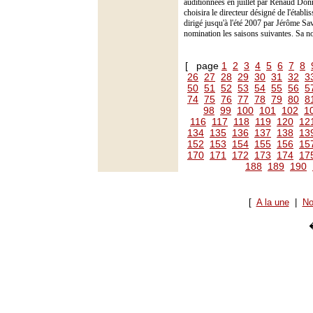
auditionnées en juillet par Renaud Donn
choisira le directeur désigné de l'étab
dirigé jusqu'à l'été 2007 par Jérôme Sa
nomination les saisons suivantes. Sa no
[ page
1
2
3
4
5
6
7
8
26
27
28
29
30
31
32
3
50
51
52
53
54
55
56
5
74
75
76
77
78
79
80
8
98
99
100
101
102
1
116
117
118
119
120
12
134
135
136
137
138
13
152
153
154
155
156
15
170
171
172
173
174
17
188
189
190
[
A la une
|
No