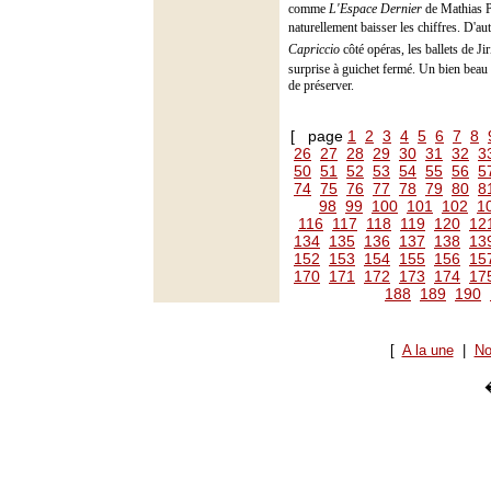
comme
L'Espace Dernier
de Mathias P
naturellement baisser les chiffres. D'au
Capriccio
côté opéras, les ballets de J
surprise à guichet fermé. Un bien beau s
de préserver.
[ page
1
2
3
4
5
6
7
8
26
27
28
29
30
31
32
3
50
51
52
53
54
55
56
5
74
75
76
77
78
79
80
8
98
99
100
101
102
1
116
117
118
119
120
12
134
135
136
137
138
13
152
153
154
155
156
15
170
171
172
173
174
17
188
189
190
[
A la une
|
No