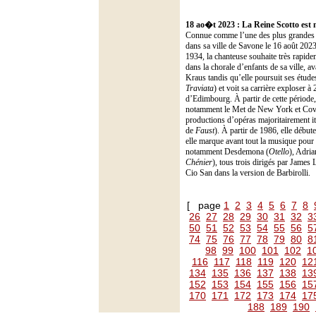
18 ao�t 2023 :
La Reine Scotto est 
Connue comme l’une des plus grandes s
dans sa ville de Savone le 16 août 2023
1934, la chanteuse souhaite très rapid
dans la chorale d’enfants de sa ville, 
Kraus tandis qu’elle poursuit ses études
Traviata
) et voit sa carrière exploser 
d’Edimbourg. À partir de cette période,
notamment le Met de New York et Coven
productions d’opéras majoritairement it
de
Faust
). À partir de 1986, elle débu
elle marque avant tout la musique pour
notamment Desdemona (
Otello
), Adri
Chénier
), tous trois dirigés par James 
Cio San dans la version de Barbirolli.
[ page
1
2
3
4
5
6
7
8
26
27
28
29
30
31
32
3
50
51
52
53
54
55
56
5
74
75
76
77
78
79
80
8
98
99
100
101
102
1
116
117
118
119
120
12
134
135
136
137
138
13
152
153
154
155
156
15
170
171
172
173
174
17
188
189
190