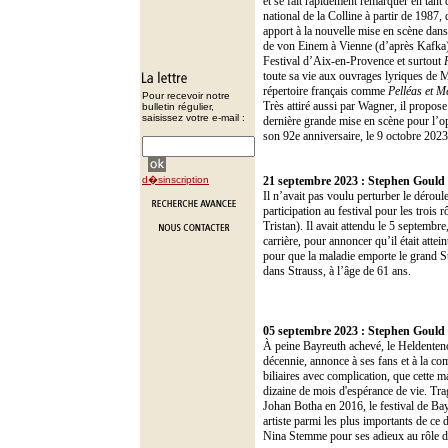
et se fait rapidement remarquer en tant
national de la Colline à partir de 1987, 
apport à la nouvelle mise en scène dan
de von Einem à Vienne (d’après Kafka)
Festival d’Aix-en-Provence et surtout
toute sa vie aux ouvrages lyriques de 
répertoire français comme
Pelléas et M
Pour recevoir notre
Très attiré aussi par Wagner, il propos
bulletin régulier,
saisissez votre e-mail :
dernière grande mise en scène pour l’op
son 92e anniversaire, le 9 octobre 2023
d�sinscription
21 septembre 2023 :
Stephen Gould 
Il n’avait pas voulu perturber le déroul
participation au festival pour les trois
Tristan). Il avait attendu le 5 septembre
carrière, pour annoncer qu’il était attei
pour que la maladie emporte le grand 
dans Strauss, à l’âge de 61 ans.
05 septembre 2023 :
Stephen Gould 
À peine Bayreuth achevé, le Heldenten
décennie, annonce à ses fans et à la co
biliaires avec complication, que cette m
dizaine de mois d'espérance de vie. Tra
Johan Botha en 2016, le festival de Ba
artiste parmi les plus importants de ce d
Nina Stemme pour ses adieux au rôle d