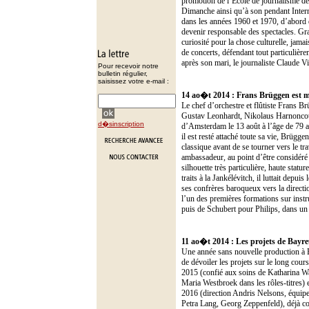
promotion de l’École de journalisme de L
Dimanche ainsi qu’à son pendant Interne
dans les années 1960 et 1970, d’abord d
devenir responsable des spectacles. Gra
curiosité pour la chose culturelle, jama
de concerts, défendant tout particulière
après son mari, le journaliste Claude V
Pour recevoir notre
bulletin régulier,
saisissez votre e-mail :
14 ao�t 2014 :
Frans Brüggen est 
Le chef d’orchestre et flûtiste Frans 
Gustav Leonhardt, Nikolaus Harnoncourt 
d�sinscription
d’Amsterdam le 13 août à l’âge de 79 an
il est resté attaché toute sa vie, Brügg
classique avant de se tourner vers le trav
ambassadeur, au point d’être considéré 
silhouette très particulière, haute stat
traits à la Jankélévitch, il luttait dep
ses confrères baroqueux vers la directio
l’un des premières formations sur ins
puis de Schubert pour Philips, dans un
11 ao�t 2014 :
Les projets de Bayr
Une année sans nouvelle production à Ba
de dévoiler les projets sur le long cour
2015 (confié aux soins de Katharina W
Maria Westbroek dans les rôles-titres)
2016 (direction Andris Nelsons, équipe 
Petra Lang, Georg Zeppenfeld), déjà co