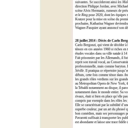
suivantes. Se succèderont ainsi
les Maî
direction Philippe Jordan, avec Michae
scène Alvis Hermanis, rumeurs de pré
et le
Ring
pour 2020, dont les équipes re
Kratzer pour la mise en scène du premi
prochaine, Katharina Wagner deviendra
Wagner-Pasquier ayant annoncé son dép
28 juillet 2014 :
Décès de Carlo Berg
Carlo Bergonzi, qui vient de décéder à 
ténors en ces années 1960 si riches en
études vocales dans sa ville natale à 1
Fait prisonnier par les Allemands, il fut
reprit son travail vocal, au Conservatoi
professionnelle, mais comme baryton. E
Séville
. Il pratiqua ce répertoire jusqu’e
débuts, cette fois comme ténor dans
An
les grands rôles verdiens sur les gran
au Metropolitan Opera de New York, théâ
la Tebaldi notamment au disque, il parco
notamment dans le monde entier. Sa voix,
rivaux, était si bien en place qu’elle p
compris par exemple dans les rôles les
Elle se caractérisait par la subtilité d’
superbe couleur, par un art du phrasé qu
bon comédien, mais ses personnages pre
Pavarotti suffisait à transporter les pub
est abondante et laisse une trace fidèl