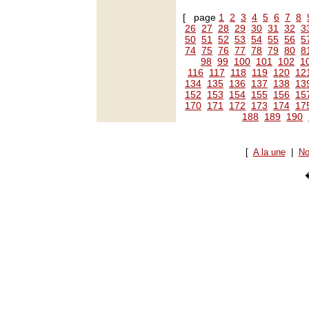
[ page
1
2
3
4
5
6
7
8
26
27
28
29
30
31
32
3
50
51
52
53
54
55
56
5
74
75
76
77
78
79
80
8
98
99
100
101
102
1
116
117
118
119
120
12
134
135
136
137
138
13
152
153
154
155
156
15
170
171
172
173
174
17
188
189
190
[
A la une
|
No