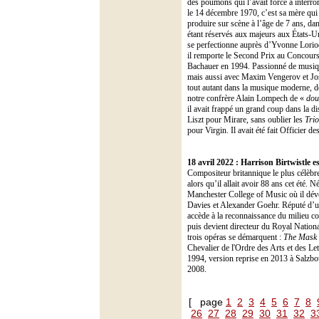
des poumons qui l’avait forcé à interro
le 14 décembre 1970, c’est sa mère qui 
produire sur scène à l’âge de 7 ans, da
étant réservés aux majeurs aux États-Uni
se perfectionne auprès d’Yvonne Loriod
il remporte le Second Prix au Concour
Bachauer en 1994. Passionné de musiqu
mais aussi avec Maxim Vengerov et Joshu
tout autant dans la musique moderne, d
notre confrère Alain Lompech de «
dou
il avait frappé un grand coup dans la d
Liszt pour Mirare, sans oublier les
Trio
pour Virgin. Il avait été fait Officier 
18 avril 2022 :
Harrison Birtwistle e
Compositeur britannique le plus célèbre
alors qu’il allait avoir 88 ans cet été. 
Manchester College of Music où il dév
Davies et Alexander Goehr. Réputé d’un
accède à la reconnaissance du milieu c
puis devient directeur du Royal Nation
trois opéras se démarquent :
The Mask 
Chevalier de l'Ordre des Arts et des Le
1994, version reprise en 2013 à Salzbo
2008.
[ page
1
2
3
4
5
6
7
8
26
27
28
29
30
31
32
3