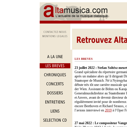
LES BREVES
23 juillet 2022 :
Stefan Soltész meur
Grand spécialiste du répertoire germaniq
après un malaise alors qu’il dirigeait
Staatsoper de Munich. Né à Nyiregyhaza
débute très tôt une carrière musicale q
der Wien. Assistant de Böhm ou Karajan
Generalmusikdirektor au Staatstheater
et Anvers, avant de devenir directeur d
régulièrement invité pour de nombreux
encore Beethoven et Richard Strauss, ce
l’avions interviewé en
2019
à l’Oper Fr
27 mai 2022 :
Le compositeur Vangel