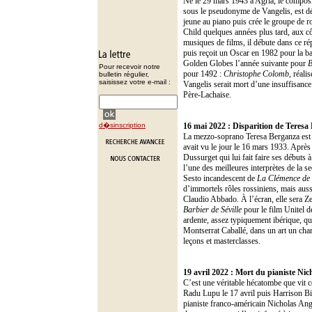
Né le 29 mars 1943 à Agría, le compos
sous le pseudonyme de Vangelis, est déc
jeune au piano puis crée le groupe de 
Child quelques années plus tard, aux c
musiques de films, il débute dans ce ré
puis reçoit un Oscar en 1982 pour la b
Golden Globes l’année suivante pour
B
Pour recevoir notre
pour 1492 :
Christophe Colomb
, réal
bulletin régulier,
saisissez votre e-mail :
Vangelis serait mort d’une insuffisance 
Père-Lachaise.
d�sinscription
16 mai 2022 :
Disparition de Teresa
La mezzo-soprano Teresa Berganza est m
avait vu le jour le 16 mars 1933. Après 
Dussurget qui lui fait faire ses débuts
l’une des meilleures interprètes de la s
Sesto incandescent de
La Clémence de 
d’immortels rôles rossiniens, mais aus
Claudio Abbado. À l’écran, elle sera Ze
Barbier de Séville
pour le film Unitel d
ardente, assez typiquement ibérique, qu
Montserrat Caballé, dans un art un cha
leçons et masterclasses.
19 avril 2022 :
Mort du pianiste Nic
C’est une véritable hécatombe que vit c
Radu Lupu le 17 avril puis Harrison Bi
pianiste franco-américain Nicholas Ange