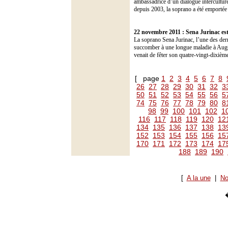
ambassadrice d’un dialogue interculturel
depuis 2003, la soprano a été emportée p
22 novembre 2011 :
Sena Jurinac es
La soprano Sena Jurinac, l’une des dern
succomber à une longue maladie à Augsbo
venait de fêter son quatre-vingt-dixiè
[ page
1
2
3
4
5
6
7
8
26
27
28
29
30
31
32
3
50
51
52
53
54
55
56
5
74
75
76
77
78
79
80
8
98
99
100
101
102
1
116
117
118
119
120
12
134
135
136
137
138
13
152
153
154
155
156
15
170
171
172
173
174
17
188
189
190
[
A la une
|
No