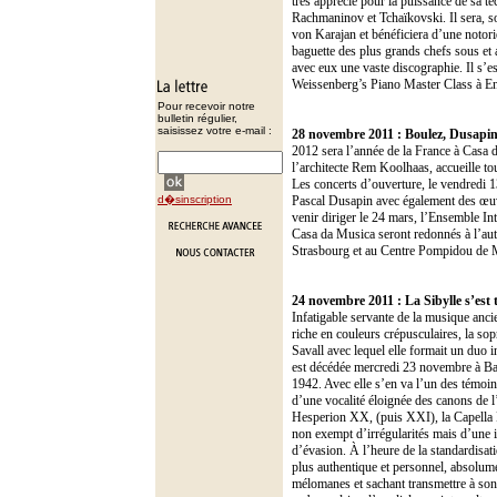
très apprécié pour la puissance de sa 
Rachmaninov et Tchaïkovski. Il sera, so
von Karajan et bénéficiera d’une notori
baguette des plus grands chefs sous et 
avec eux une vaste discographie. Il s’e
Weissenberg’s Piano Master Class à En
Pour recevoir notre
bulletin régulier,
saisissez votre e-mail :
28 novembre 2011 : Boulez, Dusapin
2012 sera l’année de la France à Casa d
l’architecte Rem Koolhaas, accueille to
Les concerts d’ouverture, le vendredi 13
d�sinscription
Pascal Dusapin avec également des œuvr
venir diriger le 24 mars, l’Ensemble I
Casa da Musica seront redonnés à l’au
Strasbourg et au Centre Pompidou de 
24 novembre 2011 :
La Sibylle s’est
Infatigable servante de la musique ancie
riche en couleurs crépusculaires, la so
Savall avec lequel elle formait un duo 
est décédée mercredi 23 novembre à Barc
1942. Avec elle s’en va l’un des témoin
d’une vocalité éloignée des canons de 
Hesperion XX, (puis XXI), la Capella R
non exempt d’irrégularités mais d’une i
d’évasion. À l’heure de la standardisat
plus authentique et personnel, absolume
mélomanes et sachant transmettre à son 