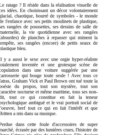
Le ratage ? Il réside dans la réalisation visuelle de
ces idées. En choisissant un décor volontairement
glacial, chaotique, bourré de symboles - le monde
de l'enfance avec ses petits moulinets de plastique,
ses rangées de poussettes, ses dessins de salle de
maternelle, la vie quotidienne avec ses rangées
(absurdes) de planches à repasser qui miment la
tempête, ses rangées (encore) de petits seaux de
plastique bleu.
Il y a aussi le sexe avec une orgie hyper-réaliste
totalement inventée et une grotesque scène de
copulation dans une voiture suggérée par une
carrosserie qui bouge toute seule ! Avec tous ce
fatras, Graham Vick et Paul Brown ont tué toute la
poésie du propos, tout son mystère, tout son
caractère nocturne et même maritime, tous ses non-
dit, tout ce qui constitue en fait la teneur
psychologique ambiguë et le vrai portrait social de
l'oeuvre, bref tout ce qui en fait l'intérêt et que
Britten a mis dans sa musique.
Perdue dans cette foule d'accessoires de super
marché, écrasée par des lumières crues, l'histoire de