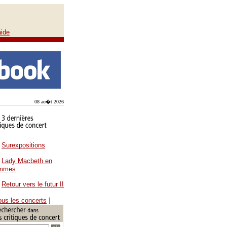
aide
08 ao�t 2026
Surexpositions
Lady Macbeth en
ammes
Retour vers le futur II
ous les concerts
]