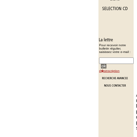
Pour recevoir notre
bulletin régulier,
saisissez votre e-mail :
d�sinscription