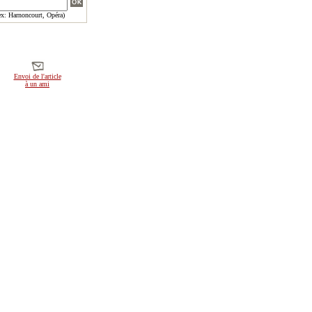
x: Harnoncourt, Opéra)
Envoi de l'article
à un ami