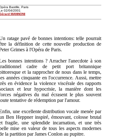
Opéra Bastille, Paris
Le 02/04/2001
Gérard MANNONI
Un ratage pavé de bonnes intentions: telle pourrait
être la définition de cette nouvelle production de
Peter Grimes à l'Opéra de Paris.
Les bonnes intentions ? Arracher l'anecdote à son
traditionnel cadre de petit port britannique
pittoresque et la rapprocher de nous dans le temps,
les années cinquante en l'occurrence. Aussi, mettre
très en évidence la violence viscérale des rapports
sociaux et leur hypocrisie, la manière dont les
forces négatives du mal écrasent le plus souvent
toute tentative de rédemption par l'amour.
Enfin, une excellente distribution vocale menée par
un Ben Heppner inspiré, émouvant, colosse brutal
et fragile, une splendide incarnation, et une très
belle mise en valeur de tous les aspects modernes
de la partition par James Conlon au pupitre.