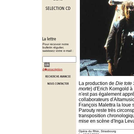
Pour recevoir notre
bulletin régulier,
saisissez votre e-mail :
d�sinscription
La production de
Die tote 
morte
) d'Erich Korngold à
n'est pas également appré
collaborateurs d'Altamusi
François Malettra la loue 
Parouty reste très circonsp
transposition chronologiq
mise en scène d'Inga Leva
Opéra du Rhin, Strasbourg