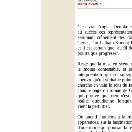
Le 12/04/2001
Michel PAROUTY
C'est vrai, Angela Denoke e
au succès ces représentat
assumant crânement des rôle
Certes, Jan Latham-Koenig fa
et il est certain que, au fil d
pourra que progresser.
Reste que la mise en scène 
le moins contestable, et 
interprétation qui se superp
l'oeuvre qu'un véritable poin
cherche en vain le sens du f
chaque page du roman de G
qui prouve que rien n'est 
réalité quotidienne lorsqu
vient la perturber.
On attend inutilement la ré
apparences, sur la fascinati
d'une morte qui pourrait fair