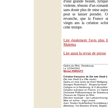
d'une grande beauté, lyrique
violente, témoin d'un romant
sans doute plus de mise aujo
peut se laisser prendre.
revanche, que la France ai
vingts ans la création scé
cette trempe.
Lire également l'avis plus 
Malettra
Lire aussi la revue de presse
Opéra du Rhin, Strasbourg
Le 12/04/2001
Michel PAROUTY
Création française de
Die tote Stadt
à 
Die tote Stadt
(La Ville morte)
Opéra en trois actes de Erich Wolfgang
Georges Rodenbach " Bruges-la-morte "
Cologne et à Hambourg, le 4 décembre
Création scénique en France, à L'Opéra 
Orchestre Philharmonique de Strasbour
Choeurs de l'Opéra du Rhin
Direction musicale : Jan Latham-Koenig
Mise en scène : Inga Levant
Avec Torsten Kerk/Norbert Scnmittberg 
(Marietta), Yuri Batukov (Frank), Birgitta.