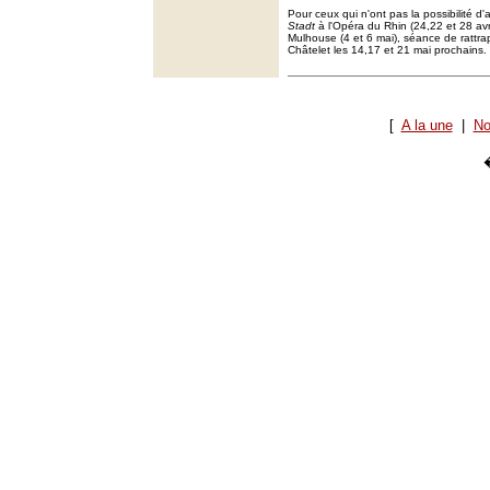
Pour ceux qui n'ont pas la possibilité d'
Stadt
à l'Opéra du Rhin (24,22 et 28 avri
Mulhouse (4 et 6 mai), séance de rattr
Châtelet les 14,17 et 21 mai prochains.
[
A la une
|
No