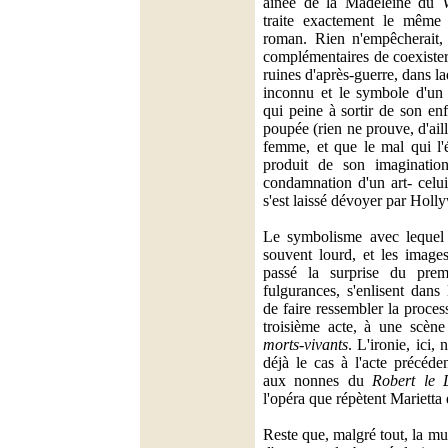
aînée de la Madeleine du
V
traite exactement le même
roman. Rien n'empêcherait, d
complémentaires de coexister
ruines d'après-guerre, dans l
inconnu et le symbole d'un 
qui peine à sortir de son en
poupée (rien ne prouve, d'aill
femme, et que le mal qui l'
produit de son imaginati
condamnation d'un art- celu
s'est laissé dévoyer par Holl
Le symbolisme avec lequel 
souvent lourd, et les imag
passé la surprise du prem
fulgurances, s'enlisent dans
de faire ressembler la proce
troisième acte, à une scèn
morts-vivants
. L'ironie, ici,
déjà le cas à l'acte précéde
aux nonnes du
Robert le 
l'opéra que répètent Marietta 
Reste que, malgré tout, la musi