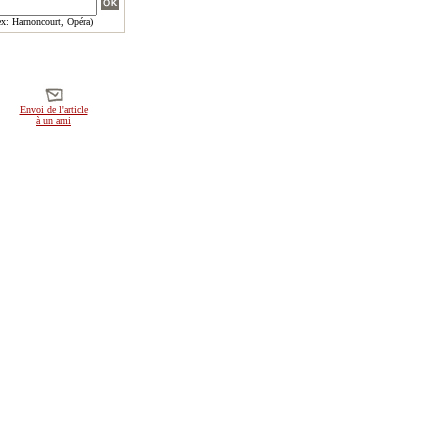
x: Harnoncourt, Opéra)
Envoi de l'article
à un ami