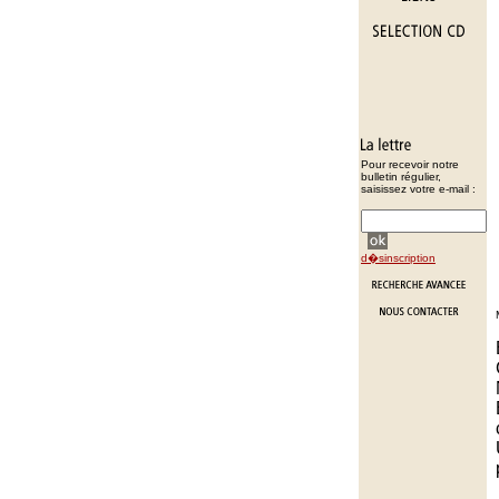
Pour recevoir notre
bulletin régulier,
saisissez votre e-mail :
d�sinscription