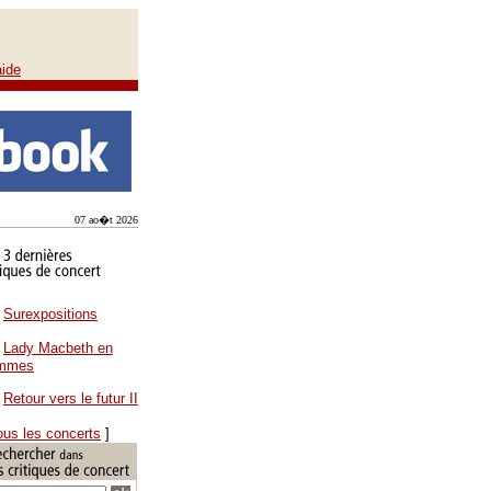
aide
07 ao�t 2026
Surexpositions
Lady Macbeth en
ammes
Retour vers le futur II
ous les concerts
]