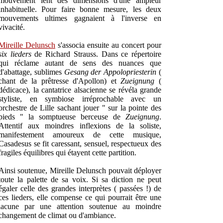
mouvement lent des dimensions d'une ampleur
inhabituelle. Pour faire bonne mesure, les deux
mouvements ultimes gagnaient à l'inverse en
vivacité.
Mireille Delunsch
s'associa ensuite au concert pour
six lieders
de Richard Strauss. Dans ce répertoire
qui réclame autant de sens des nuances que
d'abattage, sublimes
Gesang der Appolopriesterin
(
chant de la prêtresse d'Apollon) et
Zueignung
(
dédicace), la cantatrice alsacienne se révéla grande
styliste, en symbiose irréprochable avec un
orchestre de Lille sachant jouer " sur la pointe des
pieds " la somptueuse berceuse de
Zueignung
.
Attentif aux moindres inflexions de la soliste,
manifestement amoureux de cette musique,
Casadesus se fit caressant, sensuel, respectueux des
fragiles équilibres qui étayent cette partition.
Ainsi soutenue, Mireille Delunsch pouvait déployer
toute la palette de sa voix. Si sa diction ne peut
égaler celle des grandes interprètes ( passées !) de
ces lieders, elle compense ce qui pourrait être une
lacune par une attention soutenue au moindre
changement de climat ou d'ambiance.