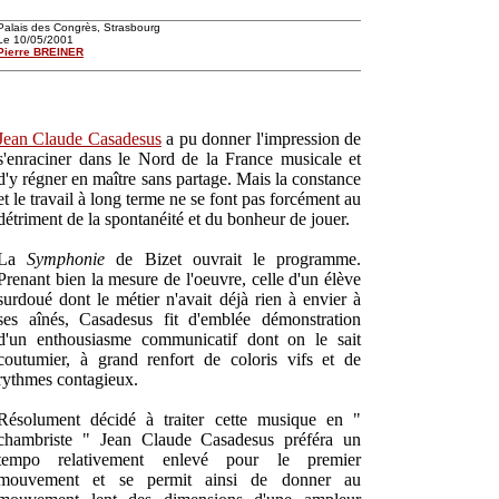
Palais des Congrès, Strasbourg
Le 10/05/2001
Pierre BREINER
Jean Claude Casadesus
a pu donner l'impression de
s'enraciner dans le Nord de la France musicale et
d'y régner en maître sans partage. Mais la constance
et le travail à long terme ne se font pas forcément au
détriment de la spontanéité et du bonheur de jouer.
La
Symphonie
de Bizet ouvrait le programme.
Prenant bien la mesure de l'oeuvre, celle d'un élève
surdoué dont le métier n'avait déjà rien à envier à
ses aînés, Casadesus fit d'emblée démonstration
d'un enthousiasme communicatif dont on le sait
coutumier, à grand renfort de coloris vifs et de
rythmes contagieux.
Résolument décidé à traiter cette musique en "
chambriste " Jean Claude Casadesus préféra un
tempo relativement enlevé pour le premier
mouvement et se permit ainsi de donner au