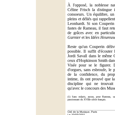
À l'opposé, la noblesse na
Céline Frisch la distingue
consoeurs. Un équilibre, un
pleins et déliés qui rappell
Leonhardt. Si son Couperin 
fastes de Rameau, il faut re
de grâces avec en particuli
Garnier
et les
Idées Heureus
Reste qu'un Couperin déliv
possible. Il suffit d'écouter
Jordi Savall dans le même 
ceux d'Hopkinson Smith dans
Visée pour se le figurer. 
d'orgues, sans esbroufe, le 
de la confidence, du propo
intime, ils ont prouvé que l
discipline qui ne trouvait
qu'avec le concours des Muse
(1) Sans mépris, aucun, pour Rameau, sa
passionnant du XVIIIe siècle français.
Cité de la Musique, Paris
Le 20/05/2001