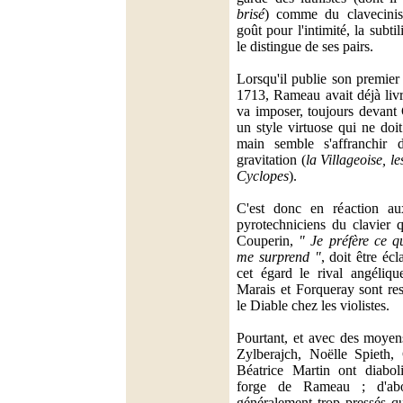
brisé
) comme du clavecini
goût pour l'intimité, la subtil
le distingue de ses pairs.
Lorsqu'il publie son premier
1713, Rameau avait déjà livr
va imposer, toujours devant
un style virtuose qui ne doit 
main semble s'affranchir d
gravitation (
la Villageoise, l
Cyclopes
).
C'est donc en réaction au
pyrotechniciens du clavier
Couperin,
" Je préfère ce q
me surprend "
, doit être éc
cet égard le rival angél
Marais et Forqueray sont re
le Diable chez les violistes.
Pourtant, et avec des moyens
Zylberajch, Noëlle Spieth,
Béatrice Martin ont diabol
forge de Rameau ; d'ab
généralement trop pressés qu