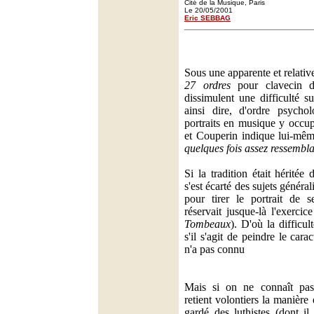
Cité de la Musique, Paris
Le 20/05/2001
Eric SEBBAG
Sous une apparente et relative 
27 ordres
pour clavecin d
dissimulent une difficulté s
ainsi dire, d'ordre psychol
portraits en musique y occup
et Couperin indique lui-mê
quelques fois assez ressembla
Si la tradition était héritée
s'est écarté des sujets génér
pour tirer le portrait de 
réservait jusque-là l'exerci
Tombeaux
). D'où la difficul
s'il s'agit de peindre le cara
n'a pas connu
Mais si on ne connaît pas
retient volontiers la manière
gardé des luthistes (dont i