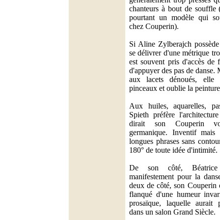
chanteurs à bout de souffle 
pourtant un modèle qui sou
chez Couperin).
Si Aline Zylberajch possède 
se délivrer d'une métrique tr
est souvent pris d'accès de 
d'appuyer des pas de danse. 
aux lacets dénoués, elle 
pinceaux et oublie la peintur
Aux huiles, aquarelles, pas
Spieth préfère l'architectu
dirait son Couperin volo
germanique. Inventif mais 
longues phrases sans contour
180° de toute idée d'intimité.
De son côté, Béatric
manifestement pour la danse
deux de côté, son Couperin e
flanqué d'une humeur invari
prosaïque, laquelle aurait
dans un salon Grand Siècle.