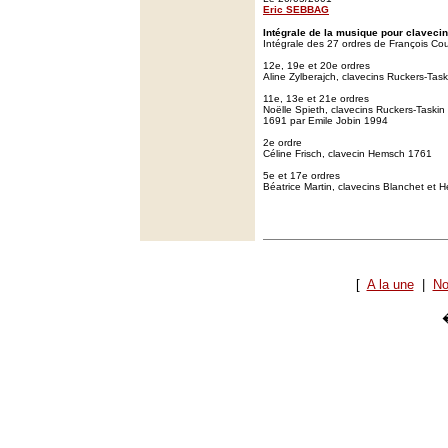
Eric SEBBAG
Intégrale de la musique pour claveci
Intégrale des 27 ordres de François Co
12e, 19e et 20e ordres
Aline Zylberajch, clavecins Ruckers-Ta
11e, 13e et 21e ordres
Noëlle Spieth, clavecins Ruckers-Taskin
1691 par Emile Jobin 1994
2e ordre
Céline Frisch, clavecin Hemsch 1761
5e et 17e ordres
Béatrice Martin, clavecins Blanchet et
[
A la une
|
No