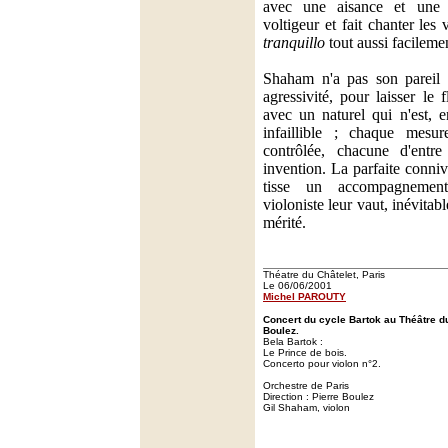
avec une aisance et une 
voltigeur et fait chanter les
tranquillo
tout aussi facileme
Shaham n'a pas son pareil 
agressivité, pour laisser le 
avec un naturel qui n'est, e
infaillible ; chaque mesur
contrôlée, chacune d'entre
invention. La parfaite conniv
tisse un accompagnemen
violoniste leur vaut, inévit
mérité.
Théatre du Châtelet, Paris
Le 06/06/2001
Michel PAROUTY
Concert du cycle Bartok au Théâtre d
Boulez.
Bela Bartok :
Le Prince de bois.
Concerto pour violon n°2.
Orchestre de Paris
Direction : Pierre Boulez
Gil Shaham, violon