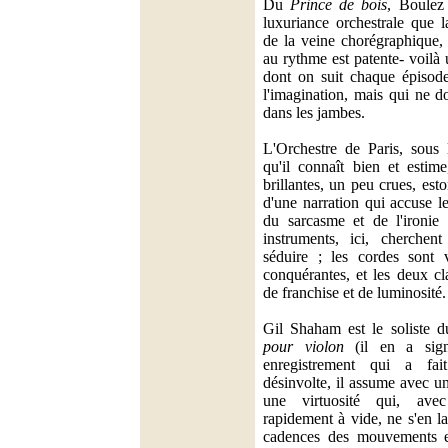
Du
Prince de bois
, Boulez
luxuriance orchestrale que l
de la veine chorégraphique,
au rythme est patente- voilà 
dont on suit chaque épisode
l'imagination, mais qui ne 
dans les jambes.
L'Orchestre de Paris, sous 
qu'il connaît bien et estim
brillantes, un peu crues, est
d'une narration qui accuse l
du sarcasme et de l'ironie
instruments, ici, cherchen
séduire ; les cordes sont v
conquérantes, et les deux cl
de franchise et de luminosité.
Gil Shaham est le soliste 
pour violon
(il en a sign
enregistrement qui a fai
désinvolte, il assume avec u
une virtuosité qui, avec 
rapidement à vide, ne s'en la
cadences des mouvements e