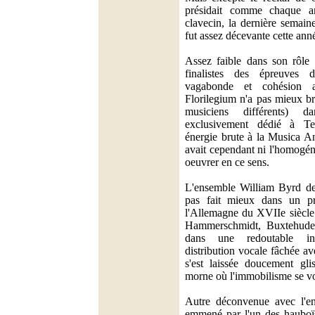
présidait comme chaque a
clavecin, la dernière semai
fut assez décevante cette ann
Assez faible dans son rôle
finalistes des épreuves d
vagabonde et cohésion al
Florilegium n'a pas mieux br
musiciens différents) 
exclusivement dédié à Te
énergie brute à la Musica An
avait cependant ni l'homogéné
oeuvrer en ce sens.
L'ensemble William Byrd de
pas fait mieux dans un p
l'Allemagne du XVIIe siècle
Hammerschmidt, Buxtehude
dans une redoutable ine
distribution vocale fâchée a
s'est laissée doucement gl
morne où l'immobilisme se vo
Autre déconvenue avec l'en
emmené par l'un des hauboïs