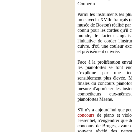
Couperin.
Parmi les instruments les plus
un clavecin XVIIe français 
musée de Boston) réalisé pa
connu pour les cordes qu'il 
monde, le facteur anglais 
l'initiative de corder l'inst
cuivre, d'où une couleur exc
et précisément cuivrée.
Face à la prolifération enva
les pianofortes se font en
s'explique par une tec
sensiblement plus élevée. M
finales du concours pianofort
mesure d'apprécier les instr
compétiteurs eux-mêm
pianofortes Maene.
S'il n'y a aujourd'hui que pe
concours
de piano et violo
l'essentiel, n'engendrer que d
concours de Bruges, avare d
souvent révélé des person