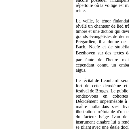
encore posséder l'indispen
répertoire où la voltige est m
reine.
La veille, le ténor finlanda
révélé un chanteur de lied t
timbre et une diction qui devra
grands évangélistes de demai
Prégardien, il a donné des
Bach, Neefe et de stupéfia
Beethoven sur des textes d
par faute de l'heure mat
cependant connu un embar
aigus.
Le récital de Leonhardt ser
fort de cette deuxième et
festival de Bruges. Le public 
rendez-vous en cohorte
Décidément imperméable à l'
maître hollandais s'est li
illustration irréfutable d'un
du facteur belge Ivan de 
instrument cinabre lui a re
se pliant avec une égale doc