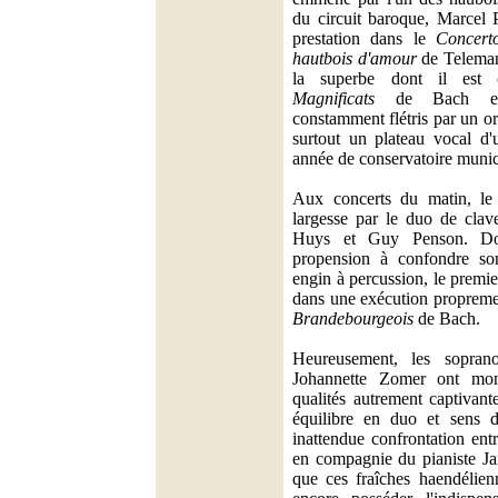
du circuit baroque, Marcel 
prestation dans le
Concert
hautbois d'amour
de Telemann
la superbe dont il est 
Magnificats
de Bach et 
constamment flétris par un or
surtout un plateau vocal d
année de conservatoire munic
Aux concerts du matin, le p
largesse par le duo de clav
Huys et Guy Penson. Dou
propension à confondre so
engin à percussion, le premi
dans une exécution propreme
Brandebourgeois
de Bach.
Heureusement, les sopran
Johannette Zomer ont montr
qualités autrement captivante
équilibre en duo et sens d
inattendue confrontation en
en compagnie du pianiste J
que ces fraîches haendélien