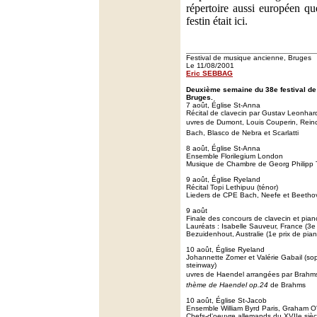
répertoire aussi européen qu
festin était ici.
Festival de musique ancienne, Bruges
Le 11/08/2001
Eric SEBBAG
Deuxième semaine du 38e festival d
Bruges.
7 août, Église St-Anna
Récital de clavecin par Gustav Leonhar
uvres de Dumont, Louis Couperin, Rein
Bach, Blasco de Nebra et Scarlatti
8 août, Église St-Anna
Ensemble Florilegium London
Musique de Chambre de Georg Philipp
9 août, Église Ryeland
Récital Topi Lethipuu (ténor)
Lieders de CPE Bach, Neefe et Beetho
9 août
Finale des concours de clavecin et pian
Lauréats : Isabelle Sauveur, France (3e p
Bezuidenhout, Australie (1e prix de pian
10 août, Église Ryeland
Johannette Zomer et Valérie Gabail (sop
steinway)
uvres de Haendel arrangées par Brahm
thème de Haendel op.24
de Brahms
10 août, Église St-Jacob
Ensemble William Byrd Paris, Graham O'
Chefs-d'oeuvre allemands du XVIIe sièc