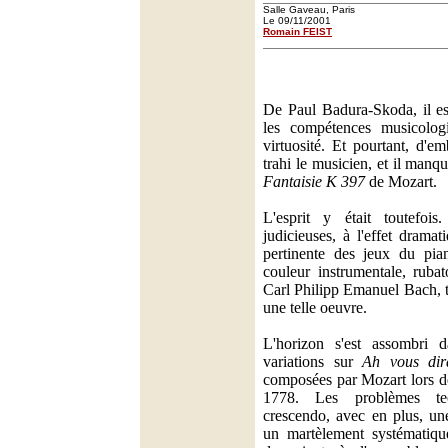
Salle Gaveau, Paris
Le 09/11/2001
Romain FEIST
De Paul Badura-Skoda, il est
les compétences musicolo
virtuosité. Et pourtant, d'e
trahi le musicien, et il manq
Fantaisie K 397
de Mozart.
L'esprit y était toutefois
judicieuses, à l'effet dramati
pertinente des jeux du pian
couleur instrumentale, ruba
Carl Philipp Emanuel Bach, t
une telle oeuvre.
L'horizon s'est assombri d
variations sur
Ah vous di
composées par Mozart lors de
1778. Les problèmes tec
crescendo, avec en plus, un
un martèlement systématiqu