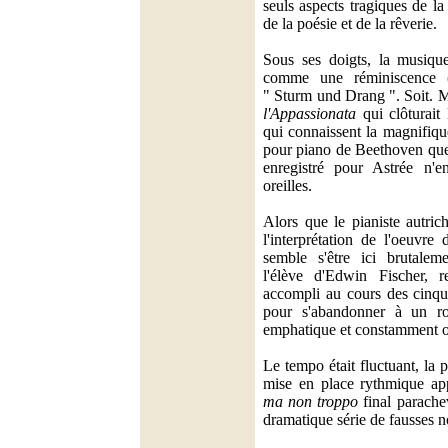
seuls aspects tragiques de la
de la poésie et de la rêverie.
Sous ses doigts, la musiqu
comme une réminiscence (
" Sturm und Drang ". Soit. 
l'Appassionata
qui clôturait
qui connaissent la magnifiqu
pour piano de Beethoven qu
enregistré pour Astrée n'en
oreilles.
Alors que le pianiste autric
l'interprétation de l'oeuvre
semble s'être ici brutalem
l'élève d'Edwin Fischer, re
accompli au cours des cinqu
pour s'abandonner à un r
emphatique et constamment o
Le tempo était fluctuant, la 
mise en place rythmique ap
ma non troppo
final parache
dramatique série de fausses n