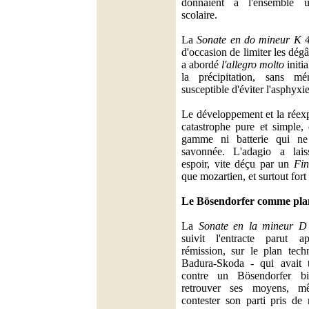
donnaient à l'ensemble u
scolaire.
La
Sonate en do mineur K 
d'occasion de limiter les dé
a abordé
l'allegro molto
initi
la précipitation, sans mé
susceptible d'éviter l'asphyxi
Le développement et la réexp
catastrophe pure et simple, 
gamme ni batterie qui ne
savonnée. L'adagio a lais
espoir, vite déçu par un
Fin
que mozartien, et surtout fort
Le Bösendorfer comme plan
La
Sonate en la mineur D
suivit l'entracte parut a
rémission, sur le plan tec
Badura-Skoda - qui avait t
contre un Bösendorfer bi
retrouver ses moyens, m
contester son parti pris de