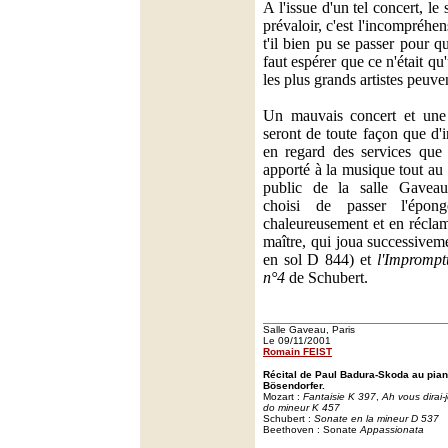
A l'issue d'un tel concert, le
prévaloir, c'est l'incompréhe
t'il bien pu se passer pour qu
faut espérer que ce n'était 
les plus grands artistes peuv
Un mauvais concert et une 
seront de toute façon que d'i
en regard des services que
apporté à la musique tout au 
public de la salle Gaveau
choisi de passer l'épong
chaleureusement et en récla
maître, qui joua successive
en sol D 844) et
l'Imprompt
n°4
de Schubert.
Salle Gaveau, Paris
Le 09/11/2001
Romain FEIST
Récital de Paul Badura-Skoda au piano
Bösendorfer.
Mozart :
Fantaisie K 397
,
Ah vous dirai
do mineur K 457
Schubert :
Sonate en la mineur D 537
Beethoven : Sonate
Appassionata