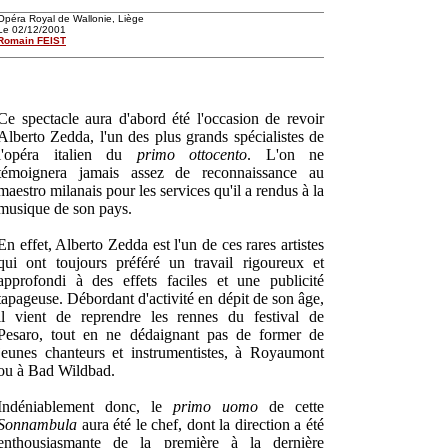
Opéra Royal de Wallonie, Liège
Le 02/12/2001
Romain FEIST
Ce spectacle aura d'abord été l'occasion de revoir
Alberto Zedda, l'un des plus grands spécialistes de
l'opéra italien du
primo ottocento
. L'on ne
témoignera jamais assez de reconnaissance au
maestro milanais pour les services qu'il a rendus à la
musique de son pays.
En effet, Alberto Zedda est l'un de ces rares artistes
qui ont toujours préféré un travail rigoureux et
approfondi à des effets faciles et une publicité
tapageuse. Débordant d'activité en dépit de son âge,
il vient de reprendre les rennes du festival de
Pesaro, tout en ne dédaignant pas de former de
jeunes chanteurs et instrumentistes, à Royaumont
ou à Bad Wildbad.
Indéniablement donc, le
primo uomo
de cette
Sonnambula
aura été le chef, dont la direction a été
enthousiasmante de la première à la dernière