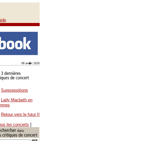
aide
08 ao�t 2026
Surexpositions
Lady Macbeth en
ammes
Retour vers le futur II
ous les concerts
]