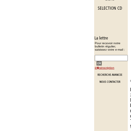
Pour recevoir notre
bulletin régulier,
saisissez votre e-mail :
d�sinscription