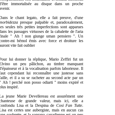
d'être immortalisée au disque dans un proche
avenir.
Dans le chant legato, elle a fait preuve, d'une
morbidezza
presque palpable et, paradoxalement,
les seules très petites imperfections sont apparues
dans les passages virtuoses de la cabalette de l'aria
finale " Ah ! non giunge uman pensiero ". Un
contre-mi bémol émis avec force et droiture les
auront vite fait oublier
Pour lui donner la réplique, Mario Zeffiri fut un
Elvino un peu pâlichon, au timbre manquant
d'épaisseur et à la vocalisation parfois laborieuse. Il
faut cependant lui reconnaître une justesse sans
faille, et il a su se racheter au second acte par un
" Ah ! perché non posso odiarti " moins expiré et
plus inspiré.
La jeune Marie Devellereau est assurément une
chanteuse de grande valeur, mais ici, elle a
confondu Lisa et la Despina de
Cosi Fan Tutte
.
Lisa est certes une aubergiste, mais en aucun cas
une soubrette, et la soprano canadienne est un peu