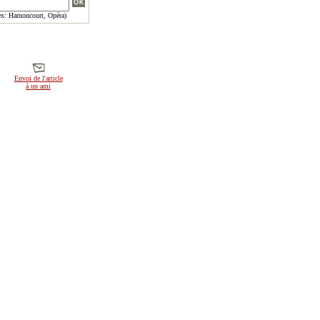
x: Harnoncourt, Opéra)
Envoi de l'article
à un ami