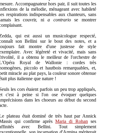
mesure. Accompagnateur hors pair, il suit toutes les
inflexions de la mélodie, ménageant avec habileté
les respirations indispensables aux chanteurs, sans
jamais les couvrir, ni
a contrario
se montrer
complaisant.
Zedda, qui est aussi un musicologue respecté,
connaît son Bellini sur le bout des notes, et a
toujours fait montre d'une justesse de style
exemplaire. Avec légèreté et vivacité, mais sans
frivolité, il a obtenu le meilleur de l'orchestre de
L'Opéra Royal de Wallonie : cordes très
homogènes, piccolo et hautbois remarquables, et,
petit miracle au plat pays, la couleur sonore obtenue
était plus italienne que nature !
Seuls les cors étaient parfois un peu trop appliqués,
et c'est à peine si l'on ose évoquer quelques
imprécisions dans les choeurs au début du second
acte.
Le plateau était dominé de très haut par Annick
Massis qui confirme après
Maria di Rohan
ses
affinités avec Bellini. Tout simplement
exceptionnelle, son incarnation d'Armina mériterait