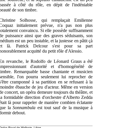
passée à côté du rôle, en dépit de l'indéniable
beauté de son timbre.
Christine Solhosse, qui remplaçait Emilienne
Coquaz initialement prévue, n'a pas non plus
totalement convaincu. Si elle possède suffisamment
de puissance ainsi que des graves séduisants, son
médium est un peu instable, et la justesse en pâtit çà
et là. Patrick Delcour s'est pour sa part
honorablement acquitté du petit rôle d'Alessio.
En revanche, le Rodolfo de Léonard Graus a été
impressionnant d'autorité et d'homogénéité de
timbre. Remarquable basse chantante et musicien
sensible, l'on pourra seulement lui reprocher de
s'être cramponné à sa partition en se refusant à la
moindre ébauche de jeu d'acteur. Même en version
de concert, un opéra demeure toujours du théâtre, et
la formidable direction d'orchestre d'Alberto Zedda
était là pour rappeler de manière combien éclatante
que la
Sonnambula
est tout sauf de la musique à
dormir debout.
Opéra Royal de Wallonie, Liège