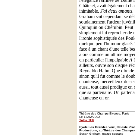
l'élégance raffinée de Dame F
Châtelet, avait également cha
inimitable,
J'ai deux amants
,
Graham sait cependant se déb
soudainement l'ardeur juvénil
Quinquin ou Chérubin. Peut-ê
simplement lui reprocher de 
l'ironie sophistiquée des Poul
quelque peu l'humour glacé. V
face à un chant d'une telle be
alors comme un ultime moyen
en particulier l'impalpable
A 
ailleurs, ouvre son disque-réc
Reynaldo Hahn. Que dire de
sinon qu'il fut comme le doub
chanteuse, merveilleux de sen
aussi, tout aussi prodigue en
que sa partenaire. Un partena
chanteuse en or.
Théâtre des Champs-Élysées, Paris
Le 13/02/2002
Yutha TEP
Cycle Les Grandes Voix, Céleste Pro
Productions, au Théâtre des Champs-
Susan Graham, mezzo-soprano