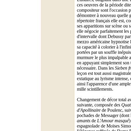
ces oeuvres de la période dit
compositeur sont l'occasion
démontrer à nouveau quelle g
répertoire français elle est,
ses apparitions sur scène ou s
elle négocie parfaitement les 
d'intervalle dont Debussy pars
mezzo américaine hypnotise la
sa capacité à colorier à l'infi
portées par un souffle inépui
murmure le plus impalpable au
en appuyant simplement son 
nécessaire. Dans les
Sieben f
leçon est tout aussi magistral
extatique au lyrisme intense, 
ainsi l'apparence d'une ampl
mille scintillements.
Changement de décor total a
suivante, composée des
Quat
d'Apollinaire
de Poulenc, sui
pochades de Messager (dont
amants
de
L'Amour masqué
)
espagnolade de Moïses Simon