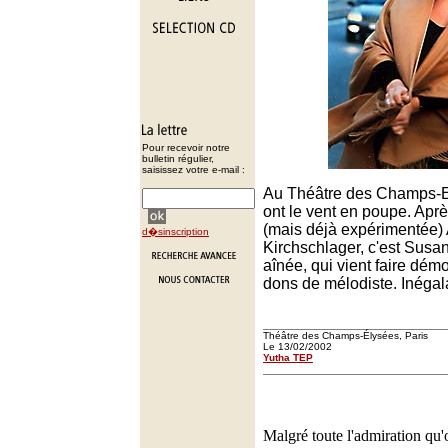
Pour recevoir notre
bulletin régulier,
saisissez votre e-mail :
Au Théâtre des Champs-E
ont le vent en poupe. Aprè
(mais déjà expérimentée)
d�sinscription
Kirchschlager, c'est Sus
aînée, qui vient faire dém
dons de mélodiste. Inégal
Théâtre des Champs-Élysées, Paris
Le 13/02/2002
Yutha TEP
Malgré toute l'admiration qu'