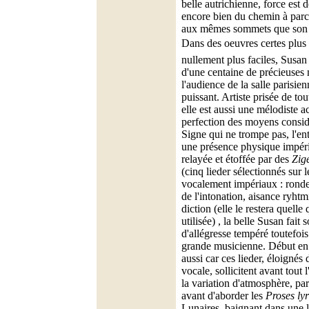
belle autrichienne, force est d
encore bien du chemin à parc
aux mêmes sommets que son 
Dans des oeuvres certes plus 
nullement plus faciles, Susan
d'une centaine de précieuses 
l'audience de la salle parisi
puissant. Artiste prisée de tou
elle est aussi une mélodiste a
perfection des moyens consid
Signe qui ne trompe pas, l'en
une présence physique impér
relayée et étoffée par des
Zig
(cinq lieder sélectionnés sur 
vocalement impériaux : ronde
de l'intonation, aisance ryhtm
diction (elle le restera quelle
utilisée) , la belle Susan fai
d'allégresse tempéré toutefois
grande musicienne. Début en 
aussi car ces lieder, éloignés 
vocale, sollicitent avant tout 
la variation d'atmosphère, pa
avant d'aborder les
Proses ly
Lunaires, baignant dans une 