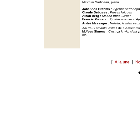
Malcolm Martineau, piano
Johannes Brahms
:
Zigeunerlieder
opu
Claude Debussy
:
Proses lyriques
Alban Berg
:
Sieben frühe Lieder
Francis Poulenc
:
Quatre poèmes d'Apo
André Messager
:
Vois-tu, je m'en veux
J'ai deux amants
, extrait de
L'Amour m
Moïses Simons
:
C'est ça la vie, c'est 
moi
[
A la une
|
No