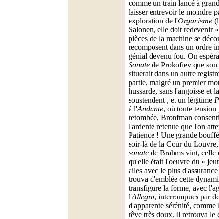
comme un train lancé à grand
laisser entrevoir le moindre p
exploration de l'
Organisme
(l
Salonen, elle doit redevenir «
pièces de la machine se déco
recomposent dans un ordre in
génial devenu fou. On espéra
Sonate
de Prokofiev que son 
situerait dans un autre registre
partie, malgré un premier mo
hussarde, sans l'angoisse et la
soustendent , et un légitime
P
à l'
Andante
, où toute tension
retombée, Bronfman consentit 
l'ardente retenue que l'on atte
Patience ! Une grande bouffée
soir-là de la Cour du Louvre,
sonate
de Brahms vint, celle
qu'elle était l'oeuvre du « je
ailes avec le plus d'assurance 
trouva d'emblée cette dynami
transfigure la forme, avec l'agi
l'
Allegro
, interrompues par d
d'apparente sérénité, comme 
rêve très doux. Il retrouva le