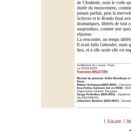
de l'
Andante
, sous le voile qu
durée du mouvement, comme s
jamais parfait, puis la mervei
Scherzo
et le
Rondo
final ave
dramatiques, libérés de tout o
suspendues, comme une questi
réponse.
La rencontre, un temps différé
Il avait fallu l'attendre, mais 
lieu, et à elle seule elle est i
Auditorium du Louvre, Paris
Le 03/04/2002
Françoise MALETTRA
Récital du pianiste Yefim Bronfman à 
Paris.
Robert Schumann(l8l0-l856) :
Carnaval
Esa-Pekka Salonen (né en l958) :
Dic
Organisme)
création française
Serge Prokofiev (l89l-l953) :
Septième 
Op.83(1939/42)
Johannes Brahms (l833-l897) :
Sonate
[
A la une
|
No