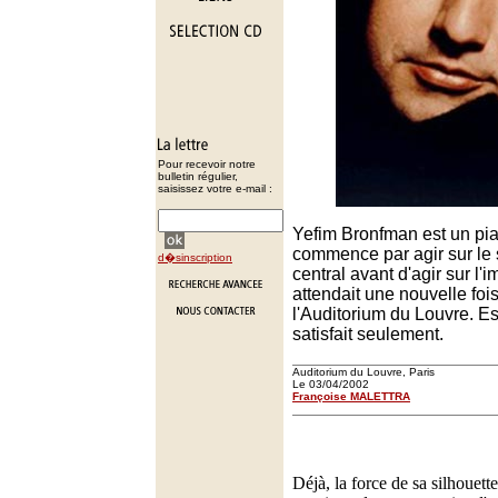
Pour recevoir notre
bulletin régulier,
saisissez votre e-mail :
Yefim Bronfman est un pia
commence par agir sur le
d�sinscription
central avant d'agir sur l'
attendait une nouvelle foi
l'Auditorium du Louvre. Es
satisfait seulement.
Auditorium du Louvre, Paris
Le 03/04/2002
Françoise MALETTRA
Déjà, la force de sa silhouett