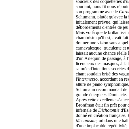
soucieux des coquetteries d'u
souriant, nous fit nous réjouir
son programme avec le
Carna
Schumann, plutôt qu'avec la
initialement prévue, qui laiss
débordements d'entrée de jeu
Mais voilà que le brillantissi
chambriste qu'il est, avait fai
donner une vision sans appel 
carnavalesque, truculente et 
laissait aucune chance réelle 
d'un Arlequin de passage, à l'
licencieux des masques, à l'
saturée d'intentions secrètes 
chant soudain brisé des vague
l'
Intermezzo
, accordant en r
allure de piano symphonique, 
Schumann recommandait de « 
grande énergie ». Dont acte.
Après cette excellente séanc
Bronfman était fin prêt pour
infernale de
Dichotomie
d'Es
donné en création française.
Mécanisme
, où dans une hall
d'une implacable répétitivité,