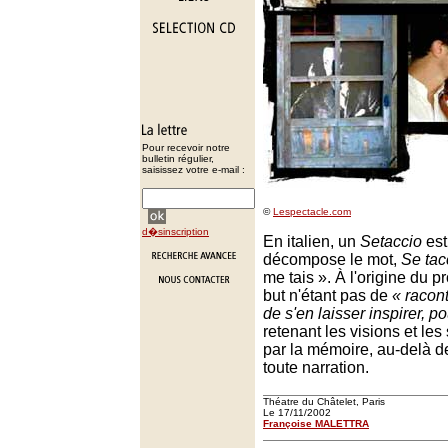
Pour recevoir notre
bulletin régulier,
saisissez votre e-mail :
©
Lespectacle.com
d�sinscription
En italien, un
Setaccio
est 
décompose le mot,
Se tac
me tais ». À l'origine du p
but n'étant pas de
« racon
de s'en laisser inspirer, p
retenant les visions et les
par la mémoire, au-delà de
toute narration.
Théatre du Châtelet, Paris
Le 17/11/2002
Françoise MALETTRA