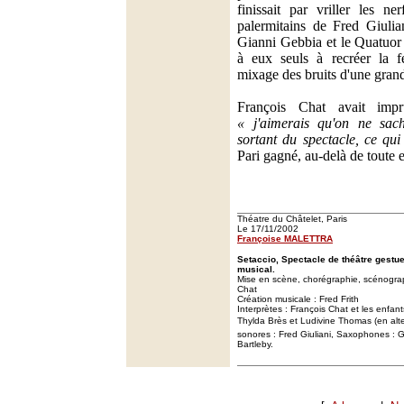
finissait par vriller les n
palermitains de Fred Giulia
Gianni Gebbia et le Quatuor 
à eux seuls à recréer la féb
mixage des bruits d'une grand
François Chat avait imp
« j'aimerais qu'on ne sach
sortant du spectacle, ce qui
Pari gagné, au-delà de toute 
Théatre du Châtelet, Paris
Le 17/11/2002
Françoise MALETTRA
Setaccio, Spectacle de théâtre gestuel,
musical.
Mise en scène, chorégraphie, scénograp
Chat
Création musicale : Fred Frith
Interprètes : François Chat et les enfants
Thylda Brès et Ludivine Thomas (en alte
sonores : Fred Giuliani, Saxophones : 
Bartleby.