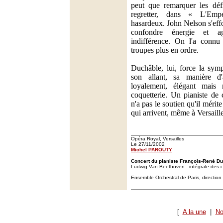
peut que remarquer les défi
regretter, dans « L'Emp
hasardeux. John Nelson s'eff
confondre énergie et agi
indifférence. On l'a connu
troupes plus en ordre.
Duchâble, lui, force la symp
son allant, sa manière d'
loyalement, élégant mais
coquetterie. Un pianiste de 
n'a pas le soutien qu'il mérite
qui arrivent, même à Versaille
Opéra Royal, Versailles
Le 27/11/2002
Michel PAROUTY
Concert du pianiste François-René Du
Ludwig Van Beethoven : intégrale des 
Ensemble Orchestral de Paris, directio
[
A la une
|
No