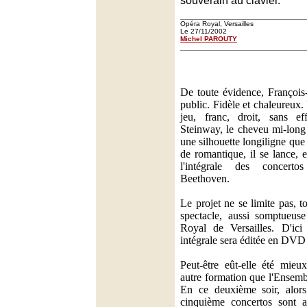
souverain au clavier.
Opéra Royal, Versailles
Le 27/11/2002
Michel PAROUTY
De toute évidence, Françoi
public. Fidèle et chaleureux
jeu, franc, droit, sans e
Steinway, le cheveu mi-long 
une silhouette longiligne que
de romantique, il se lance, 
l'intégrale des concer
Beethoven.
Le projet ne se limite pas, t
spectacle, aussi somptueuse
Royal de Versailles. D'ici
intégrale sera éditée en DVD
Peut-être eût-elle été mie
autre formation que l'Ensemb
En ce deuxième soir, alors
cinquième concertos sont