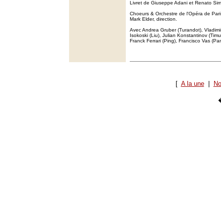
Livret de Giuseppe Adani et Renato Sim
Choeurs & Orchestre de l'Opéra de Pari
Mark Elder, direction.
Avec Andrea Gruber (Turandot), Vladimir
Isokoski (Liu), Julian Konstantinov (Timu
Franck Ferrari (Ping), Francisco Vas (P
[
A la une
|
No