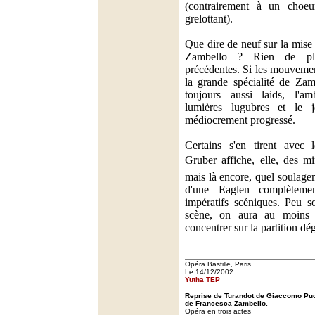
(contrairement à un choeur
grelottant).
Que dire de neuf sur la mise
Zambello ? Rien de pl
précédentes. Si les mouveme
la grande spécialité de Zam
toujours aussi laids, l'am
lumières lugubres et le 
médiocrement progressé.
Certains s'en tirent avec 
Gruber affiche, elle, des m
mais là encore, quel soulage
d'une Eaglen complèteme
impératifs scéniques. Peu so
scène, on aura au moins 
concentrer sur la partition dé
Opéra Bastille, Paris
Le 14/12/2002
Yutha TEP
Reprise de Turandot de Giaccomo Puc
de Francesca Zambello.
Opéra en trois actes