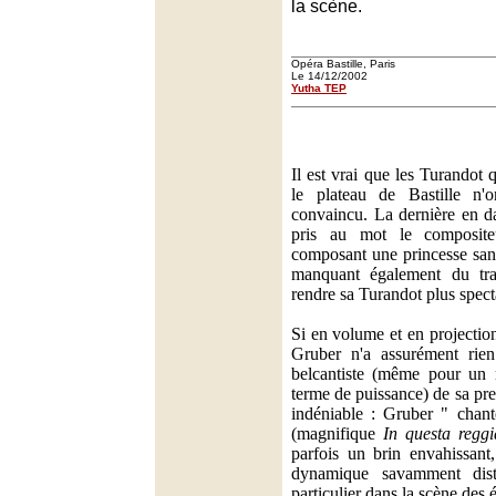
la scène.
Opéra Bastille, Paris
Le 14/12/2002
Yutha TEP
Il est vrai que les Turandot 
le plateau de Bastille n'o
convaincu. La dernière en da
pris au mot le compositeur
composant une princesse san
manquant également du tra
rendre sa Turandot plus spect
Si en volume et en projectio
Gruber n'a assurément rien 
belcantiste (même pour un r
terme de puissance) de sa pre
indéniable : Gruber " chant
(magnifique
In questa reggi
parfois un brin envahissant
dynamique savamment dist
particulier dans la scène des