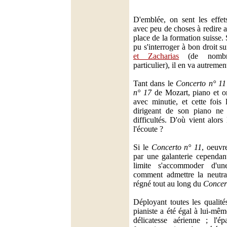
D'emblée, on sent les effets
avec peu de choses à redire 
place de la formation suisse.
pu s'interroger à bon droit s
et Zacharias
(de nombre
particulier), il en va autrement
Tant dans le
Concerto n° 11
n° 17
de Mozart, piano et or
avec minutie, et cette fois
dirigeant de son piano ne
difficultés. D'où vient alors
l'écoute ?
Si le
Concerto n° 11
, oeuvr
par une galanterie cependan
limite s'accommoder d'un
comment admettre la neutra
régné tout au long du
Concer
Déployant toutes les qualité
pianiste a été égal à lui-même
délicatesse aérienne ; l'é