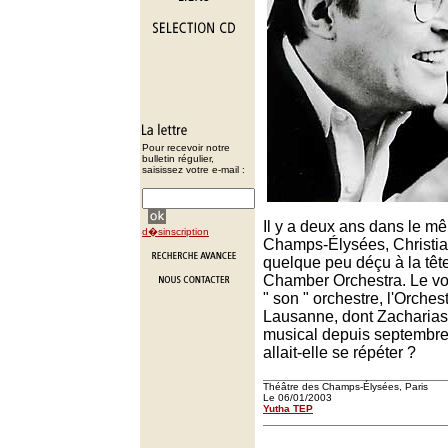
Pour recevoir notre
bulletin régulier,
saisissez votre e-mail :
Il y a deux ans dans le m
d�sinscription
Champs-Élysées, Christia
quelque peu déçu à la tête
Chamber Orchestra. Le vo
" son " orchestre, l'Orch
Lausanne, dont Zacharias 
musical depuis septembre 2
allait-elle se répéter ?
Théâtre des Champs-Élysées, Paris
Le 06/01/2003
Yutha TEP