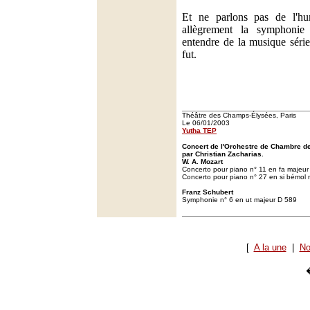
Et ne parlons pas de l'h
allègrement la symphonie
entendre de la musique sérieu
fut.
Théâtre des Champs-Élysées, Paris
Le 06/01/2003
Yutha TEP
Concert de l'Orchestre de Chambre d
par Christian Zacharias.
W. A. Mozart
Concerto pour piano n° 11 en fa majeur
Concerto pour piano n° 27 en si bémol
Franz Schubert
Symphonie n° 6 en ut majeur D 589
[
A la une
|
No