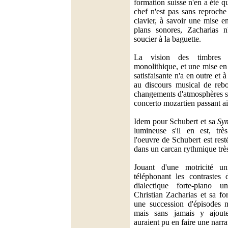
formation suisse n'en a été q
chef n'est pas sans reproche
clavier, à savoir une mise e
plans sonores, Zacharias n
soucier à la baguette.
La vision des timbres 
monolithique, et une mise en 
satisfaisante n'a en outre e
au discours musical de rebon
changements d'atmosphères si 
concerto mozartien passant ain
Idem pour Schubert et sa
Sy
lumineuse s'il en est, très
l'oeuvre de Schubert est rest
dans un carcan rythmique très
Jouant d'une motricité u
téléphonant les contrastes
dialectique forte-piano u
Christian Zacharias et sa fo
une succession d'épisodes m
mais sans jamais y ajouter
auraient pu en faire une narra