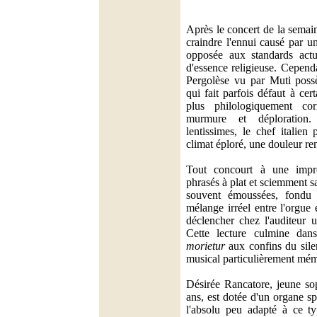
Après le concert de la semai
craindre l'ennui causé par u
opposée aux standards actu
d'essence religieuse. Cepend
Pergolèse vu par Muti possè
qui fait parfois défaut à cer
plus philologiquement corr
murmure et déploration
lentissimes, le chef italien
climat éploré, une douleur ren
Tout concourt à une impre
phrasés à plat et sciemment s
souvent émoussées, fondu o
mélange irréel entre l'orgue 
déclencher chez l'auditeur 
Cette lecture culmine da
morietur
aux confins du sil
musical particulièrement mém
Désirée Rancatore, jeune so
ans, est dotée d'un organe s
l'absolu peu adapté à ce ty