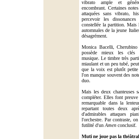
vibrato ample et génére
encombrant. Certaines notes
attaquées sans vibrato, hi
percevoir les dissonances 
constellée la partition. Mais
automnales de la jeune Italie
désagrément.
Monica Bacelli, Cherubino 
possède mieux les clés s
musique. Le timbre très parti
miaulant et un peu tubé, peut
que la voix est plutôt petit
l'on manque souvent des note
duo.
Mais les deux chanteuses sa
compléter. Elles font preuve
remarquable dans la lente
repartant toutes deux apr
d'admirables attaques pia
l'orchestre. Par contraste, o
futilité d'un
Amen
conclusif.
Muti ne joue pas la théâtral