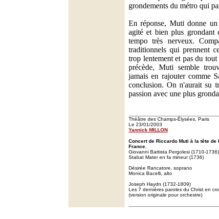
grondements du métro qui pas
En réponse, Muti donne u
agité et bien plus grondant
tempo très nerveux. Comp
traditionnels qui prennent 
trop lentement et pas du tout
précède, Muti semble trouv
jamais en rajouter comme Sav
conclusion. On n'aurait su tr
passion avec une plus gronda
Théâtre des Champs-Élysées, Paris
Le 23/01/2003
Yannick MILLON
Concert de Riccardo Muti à la tête de 
France.
Giovanni Battista Pergolesi (1710-1736)
Stabat Mater en fa mineur (1736)
Désirée Rancatore, soprano
Monica Bacelli, alto
Joseph Haydn (1732-1809)
Les 7 dernières paroles du Christ en cro
(version originale pour orchestre)