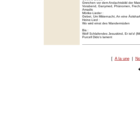
Gretchen vor dem Andachtsbild der Ma
Vorabend, Ganymed, Phänomen, Frech u
Amadis
Mörike-Lieder :
Gebet, Um Mitternacht, An eine Äolshar
Heine-Lied :
Wo wird einst des Wandermüden
Bis :
Wolf Schlafendes Jesuskind, Er ist's! (M
Purcell Dido's lament
[
A la une
|
No