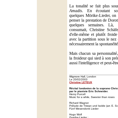
La tonalité se fait plus so
Amadis
. En écoutant son
quelques Mörike-Lieder, on 
penser la prestation de Doro
quelques semaines. Là,
consumait, Christine Schäfe
d'elle-même et plutôt froide 
avec la partition sous le nez
nécessairement la spontanéïté
Mais chacun sa personnalité,
la froideur qui sied à son pr
aussi l'intelligence et peut-êtr
Wigmore Hall, London
Le 20/02/2003
Christine LETEUX
Récital londonien de la soprano Chr
par le pianiste Eric Schneider.
Henry Purcell
Music for a while, Sweeter than roses
Richard Wagner
Prélude de Tristan und Isolde (arr. E. S
Fünf Wesendonk Lieder
Hugo Wolf
Goethe-Lieder :