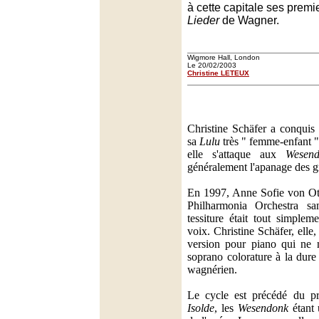
à cette capitale ses premi
Lieder
de Wagner.
Wigmore Hall, London
Le 20/02/2003
Christine LETEUX
Christine Schäfer a conquis 
sa
Lulu
très " femme-enfant "
elle s'attaque aux
Wesend
généralement l'apanage des 
En 1997, Anne Sofie von Otte
Philharmonia Orchestra s
tessiture était tout simplem
voix. Christine Schäfer, elle
version pour piano qui ne 
soprano colorature à la dure
wagnérien.
Le cycle est précédé du p
Isolde
, les
Wesendonk
étant 