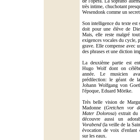
de l'opéra. La soprano allem
très intime, chuchotant presq
Wesendonk comme un secret au
Son intelligence du texte est 
doit pour une élève de Diet
Mais, elle reste malgré to
exigences vocales du cycle, p
grave. Elle compense avec un
des phrases et une diction im
La deuxième partie est ent
Hugo Wolf dont on célèbre
année. Le musicien ava
prédilection: le géant de la
Johann Wolfgang von Goeth
l'époque, Eduard Mörike.
Très belle vision de Margue
Madonne (
Gretchen vor d
Mater Dolorosa
) extrait du
découvre aussi un ador
Vorabend
(la veille de la Sa
évocation de voix d'enfant 
sur les eaux.