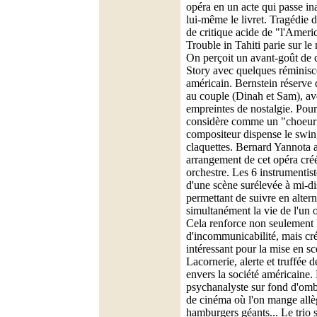
opéra en un acte qui passe ina
lui-même le livret. Tragédie
de critique acide de "l'Ameri
Trouble in Tahiti parie sur l
On perçoit un avant-goût de 
Story avec quelques réminisc
américain. Bernstein réserve 
au couple (Dinah et Sam), av
empreintes de nostalgie. Pour
considère comme un "choeur 
compositeur dispense le swing
claquettes. Bernard Yannota a
arrangement de cet opéra cré
orchestre. Les 6 instrumentis
d'une scène surélevée à mi-di
permettant de suivre en alter
simultanément la vie de l'un 
Cela renforce non seulement 
d'incommunicabilité, mais cr
intéressant pour la mise en s
Lacornerie, alerte et truffée d
envers la société américaine.
psychanalyste sur fond d'omb
de cinéma où l'on mange all
hamburgers géants... Le trio 