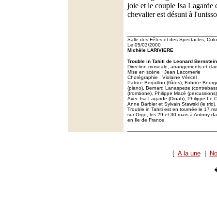
joie et le couple Isa Lagarde 
chevalier est désuni à l'unisso
Salle des Fêtes et des Spectacles, Co
Le 05/03/2000
Michèle LARIVIERE
Trouble in Tahiti de Leonard Bernste
Direction musicale, arrangements et clar
Mise en scène : Jean Lacornerie
Chorégraphie : Violaine Véricel
Patrice Boquillon (flûtes), Fabrice Bourge
(piano), Bernard Lanaspeze (contrebas
(trombone), Philippe Macé (percussions)
Avec Isa Lagarde (Dinah), Philippe Le Ch
Anne Barbier et Sylvain Stawski (le trio).
Trouble in Tahiti est en tournée le 17 m
sur Orge, les 29 et 30 mars à Antony da
en Ile de France
[
A la une
|
No