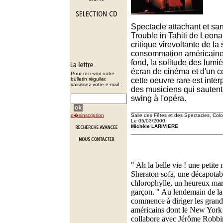
Spectacle attachant et san
Trouble in Tahiti de Leona
critique virevoltante de la
consommation américaine.
fond, la solitude des lumièr
écran de cinéma et d'un 
Pour recevoir notre
bulletin régulier,
cette oeuvre rare est inter
saisissez votre e-mail :
des musiciens qui sautent
swing à l'opéra.
d�sinscription
Salle des Fêtes et des Spectacles, Co
Le 05/03/2000
Michèle LARIVIERE
" Ah la belle vie ! une petite
Sheraton sofa, une décapotabl
chlorophylle, un heureux mari
garçon. " Au lendemain de la
commence à diriger les grand
américains dont le New York 
collabore avec Jérôme Robbi