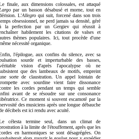
Le finale, aux dimensions colossales, est attaqué
Largo
par un basson désabusé et morne, tout en
dérision. L'
Allegro
qui suit, forcené dans son trois
temps obsessionnel, ne perd jamais sa densité, géré
à la perfection par un Gergiev qui réussit à
enchaîner habilement les citations de valses et
autres thèmes populaires. Ici, tout procède d'une
même nécessité organique.
Enfin, l'épilogue, aux confins du silence, avec sa
pulsation sourde et imperturbable des basses,
véritable vision d'après l'apocalypse où ne
subsistent que des lambeaux de motifs, empreint
une sorte de claustration. Un appel lointain de
trompette avec sourdine vient faire dissonance
contre les cordes pendant un temps qui semble
infini avant de se résoudre sur une consonance
libératrice. Ce moment si souvent escamoté par la
nervosité des musiciens après une longue débauche
de décibels est ici rendu avec acuité.
Le célesta termine seul, dans un climat de
prostration à la limite de l'étouffement, après que les
cordes en harmoniques se sont désagrégées. On
souhaiterait alors rouvrir le goulag pour y expédier