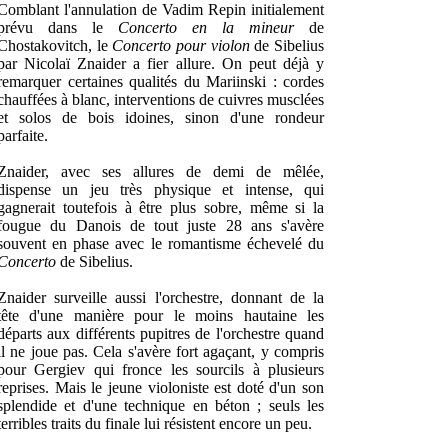
Comblant l'annulation de Vadim Repin initialement
prévu dans le
Concerto en la mineur
de
Chostakovitch, le
Concerto pour violon
de Sibelius
par Nicolaï Znaider a fier allure. On peut déjà y
remarquer certaines qualités du Mariinski : cordes
chauffées à blanc, interventions de cuivres musclées
et solos de bois idoines, sinon d'une rondeur
parfaite.
Znaider, avec ses allures de demi de mêlée,
dispense un jeu très physique et intense, qui
gagnerait toutefois à être plus sobre, même si la
fougue du Danois de tout juste 28 ans s'avère
souvent en phase avec le romantisme échevelé du
Concerto
de Sibelius.
Znaider surveille aussi l'orchestre, donnant de la
tête d'une manière pour le moins hautaine les
départs aux différents pupitres de l'orchestre quand
il ne joue pas. Cela s'avère fort agaçant, y compris
pour Gergiev qui fronce les sourcils à plusieurs
reprises. Mais le jeune violoniste est doté d'un son
splendide et d'une technique en béton ; seuls les
terribles traits du finale lui résistent encore un peu.