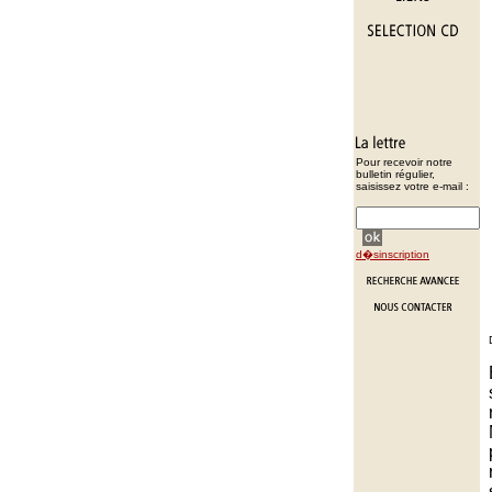
Pour recevoir notre
bulletin régulier,
saisissez votre e-mail :
d�sinscription