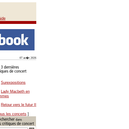
aide
07 ao�t 2026
Surexpositions
Lady Macbeth en
ammes
Retour vers le futur II
ous les concerts
]