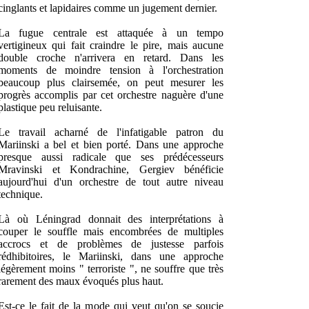
cinglants et lapidaires comme un jugement dernier.
La fugue centrale est attaquée à un tempo
vertigineux qui fait craindre le pire, mais aucune
double croche n'arrivera en retard. Dans les
moments de moindre tension à l'orchestration
beaucoup plus clairsemée, on peut mesurer les
progrès accomplis par cet orchestre naguère d'une
plastique peu reluisante.
Le travail acharné de l'infatigable patron du
Mariinski a bel et bien porté. Dans une approche
presque aussi radicale que ses prédécesseurs
Mravinski et Kondrachine, Gergiev bénéficie
aujourd'hui d'un orchestre de tout autre niveau
technique.
Là où Léningrad donnait des interprétations à
couper le souffle mais encombrées de multiples
accrocs et de problèmes de justesse parfois
rédhibitoires, le Mariinski, dans une approche
légèrement moins " terroriste ", ne souffre que très
rarement des maux évoqués plus haut.
Est-ce le fait de la mode qui veut qu'on se soucie