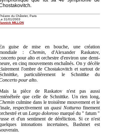
Chostakovitch.
Théatre du Châtelet, Paris
Le 31/01/2003
Yannick MILLON
En guise de mise en bouche, une création
mondiale :
Chemin
, d'Alexander Raskatov,
concerto pour alto et orchestre d'environ une demi-
heure, en cinq mouvements enchaînés. On y décèle
clairement l'ombre de Chostakovitch et surtout de
Schnittke, particulièrement le Schnittke du
Concerto pour alto
.
Mais la pièce de Raskatov n'est pas aussi
enténébrée que celle de Schnittke. Un rien long,
Chemin
culmine dans le troisième mouvement et le
finale, respectivement un
quasi Notturno
finement
orchestré et un
Largo doloroso
marqué du " fatum "
russe et d'un sentiment de déréliction. Si ce n'est
quelques intonations incertaines, Bashmet est
souverain.