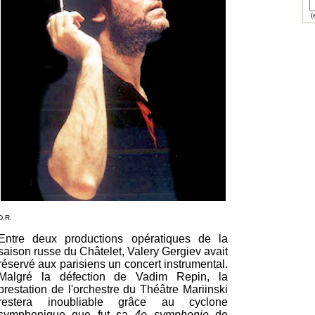
(e
D.R.
Entre deux productions opératiques de la
saison russe du Châtelet, Valery Gergiev avait
réservé aux parisiens un concert instrumental.
Malgré la défection de Vadim Repin, la
prestation de l'orchestre du Théâtre Mariinski
restera inoubliable grâce au cyclone
symphonique que fut sa
4e symphonie
de