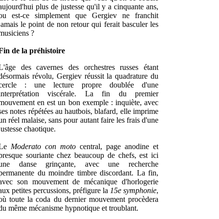
aujourd'hui plus de justesse qu'il y a cinquante ans,
ou est-ce simplement que Gergiev ne franchit
jamais le point de non retour qui ferait basculer les
musiciens ?
Fin de la préhistoire
L'âge des cavernes des orchestres russes étant
désormais révolu, Gergiev réussit la quadrature du
cercle : une lecture propre doublée d'une
interprétation viscérale. La fin du premier
mouvement en est un bon exemple : inquiète, avec
ses notes répétées au hautbois, blafard, elle imprime
un réel malaise, sans pour autant faire les frais d'une
justesse chaotique.
Le
Moderato con moto
central, page anodine et
presque souriante chez beaucoup de chefs, est ici
une danse grinçante, avec une recherche
permanente du moindre timbre discordant. La fin,
avec son mouvement de mécanique d'horlogerie
aux petites percussions, préfigure la
15e symphonie
,
où toute la coda du dernier mouvement procèdera
du même mécanisme hypnotique et troublant.