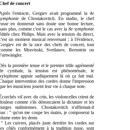
Chef de concert
Après l'entracte, Gergiev avait programmé la
4e
symphonie
de Chostakovitch. En studio, le chef
russe en donnerait sans doute une bonne lecture,
sans plus, comme c'est le cas avec la
8e symphonie
éditée chez Philips. Mais avec la tension du direct,
c'est un moment musical renversant ; à l'évidence,
Gergiev est de la race des chefs de concert, tout
comme les Mravinski, Svetlanov, Bernstein ou
Furtwängler.
Dès la première tenue et le premier trille agrémenté
de cymbale, la tension est phénoménale, le
xylophone appuie sadiquement là où ça fait mal.
Chaque intervention des cordes donne l'impression
que les musiciens jouent leur vie à chaque note.
Écorchés vif avec du crin, les violoncelles crient de
douleur comme s'ils dénoncaient la dictature et les
purges staliniennes. Chostakovitch n'affirmait-il
pas : " qu'on me coupe les mains, je composerai la
plume entre les dents
" Les cuivres, placés juste derrière les cordes sur
les côtés conformément à la tradition russe, sont