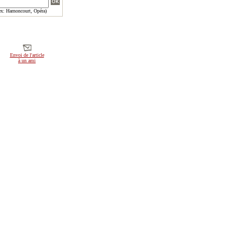
x: Harnoncourt, Opéra)
Envoi de l'article
à un ami