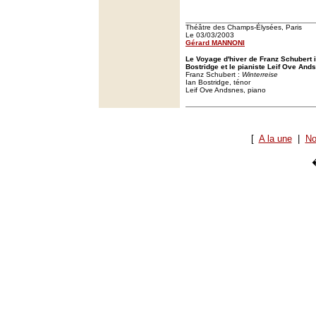
Théâtre des Champs-Élysées, Paris
Le 03/03/2003
Gérard MANNONI
Le Voyage d'hiver de Franz Schubert in
Bostridge et le pianiste Leif Ove And
Franz Schubert :
Winterreise
Ian Bostridge, ténor
Leif Ove Andsnes, piano
[
A la une
|
No