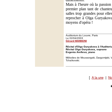
Mais à l'heure où la passio
premier plan tant de chante
salles trop grandes pour elle
reprocher à Olga Guryakova d
moyens d'opéra !
Auditorium du Louvre, Paris
Le 02/04/2003
Gérard MANNONI
Récital d'Olga Guryakova à l'Auditori
Récital Olga Guryakova, soprano
Evgenia Arefieva, piano
Mélodies de Moussorgski, Dargomijski, 
Tchaïkovski.
[
A la une
|
No