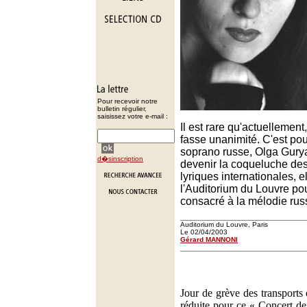
Pour recevoir notre
bulletin régulier,
saisissez votre e-mail :
Il est rare qu'actuellement
fasse unanimité. C'est pou
soprano russe, Olga Gury
d�sinscription
devenir la coqueluche de
lyriques internationales, el
l'Auditorium du Louvre pou
consacré à la mélodie rus
Auditorium du Louvre, Paris
Le 02/04/2003
Gérard MANNONI
Jour de grève des transports 
réduite pour ce « Concert de