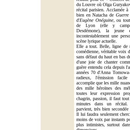
du Louvre où Olga Guryakov
récital parisien. Acclamée à
bien en Natacha de
Guerre 
d'
Eugène Onéguine
, ou tou
de Lyon (elle y campa
Desdémone), la jeune ca
incontestablement une perso
scène lyrique actuelle.
Elle a tout. Belle, ligne de
comédienne, véritable voix de
sans défaut du haut en bas du
d'une joie de chanter comm
guère entendu cela depuis l'
années 70 d'Anna Tomowa-S
radieux, l'émission facil
accomplie que les mille nuan
des mille héroïnes des mél
toutes leur expression prop
chagrin, passion, il faut to
minutes dans un récital
parvient, très bien secondée
Il lui faudra seulement cher
moins de voix par instants p
plus intimistes, surtout dan
dimensions.