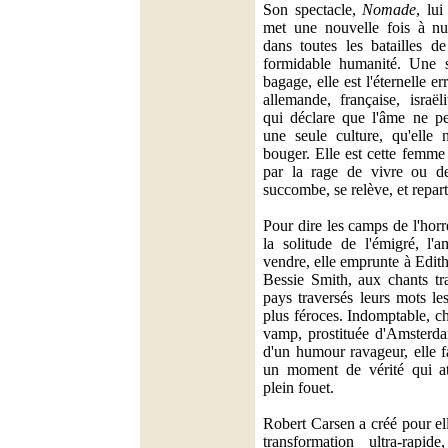
Son spectacle,
Nomade
, lui
met une nouvelle fois à 
dans toutes les batailles 
formidable humanité. Une s
bagage, elle est l'éternelle er
allemande, française, israël
qui déclare que l'âme ne peu
une seule culture, qu'elle 
bouger. Elle est cette femme
par la rage de vivre ou de
succombe, se relève, et repart
Pour dire les camps de l'horr
la solitude de l'émigré, l'
vendre, elle emprunte à Edith
Bessie Smith, aux chants tra
pays traversés leurs mots le
plus féroces. Indomptable, c
vamp, prostituée d'Amsterda
d'un humour ravageur, elle 
un moment de vérité qui att
plein fouet.
Robert Carsen a créé pour el
transformation ultra-rapid