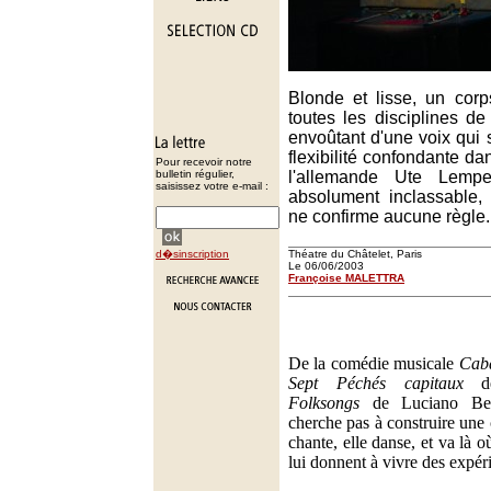
Blonde et lisse, un cor
toutes les disciplines de
envoûtant d'une voix qui
flexibilité confondante dan
Pour recevoir notre
bulletin régulier,
l'allemande Ute Lempe
saisissez votre e-mail :
absolument inclassable,
ne confirme aucune règle.
d�sinscription
Théatre du Châtelet, Paris
Le 06/06/2003
Françoise MALETTRA
De la comédie musicale
Caba
Sept Péchés capitaux
de
Folksongs
de Luciano Ber
cherche pas à construire une ca
chante, elle danse, et va là o
lui donnent à vivre des expér