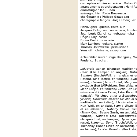
conception et mise en scène : Robert C
arrangements et orchestration : Henri A
dramaturgie : Ian Burton
scénographie : Radu Borozescu
chorégraphie : Philippe Giraudeau
chorégraphie tangos : Jorge Rodriguez
Henri Agnel : guitare, cistre, luth
Jacques Bolognesi : accordéon, tromb
Jean-Louis Cianci : contrebasse, tuba
Régis Huby : violon
Bruno Krattli : trompette
Mark Lambert : guitare, clavier
Thomas Ostrowiecki : percussions
Yomguih : clarinette, saxophone
Acteurs/danseurs : Jorge Rodriguey, Mik
Frederico Strachan.
Lulugyalo sanco
(chanson traditionne
Berlin
(Ute Lemper, en anglais),
Ball
Sanders
(Brecht/Weill, en anglais et 
Poterat, Nino Tastelli, en français),
Svad
russe),
Padam
(Henri Contet, Margueri
smoke in Bed
(W.Robison, Tom Waits, e
(Jean Dréjac, en français),
Lena
(Ute Le
mi muerte
(Horacio Ferrer, Astor Piazzol
français),
Ikh shtey unter a Bokserbo
yiddish),
Mammada mi centi lire che in A
traditionelle, en italien),
Ich bin eine 
Kurt Weill, en anglais),
I am a Wamp
(S
et en allemand),
Nobody Knows You
(Jimmy Coxn Bessie Smith, en anglais)
français),
Nanna's Lied
(Brecht/Weil
(Jacques Brel, en français),
Tyomnaya
russe),
Kanonen Song
(Brecht/Weill, 
Tucholsky, Hanns Eisler, en allemand),
en hébreu),
La Kad Kountou
(Ibn Arabi,