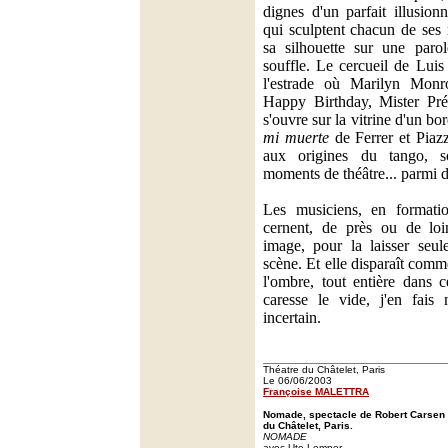
dignes d'un parfait illusionn
qui sculptent chacun de ses
sa silhouette sur une par
souffle. Le cercueil de Lui
l'estrade où Marilyn Monr
Happy Birthday, Mister Prés
s'ouvre sur la vitrine d'un bo
mi muerte
de Ferrer et Piazz
aux origines du tango, s
moments de théâtre... parmi d
Les musiciens, en formatio
cernent, de près ou de loin
image, pour la laisser seul
scène. Et elle disparaît comm
l'ombre, tout entière dans c
caresse le vide, j'en fais
incertain.
Théatre du Châtelet, Paris
Le 06/06/2003
Françoise MALETTRA
Nomade, spectacle de Robert Carsen 
du Châtelet, Paris.
NOMADE
avec Ute Lemper