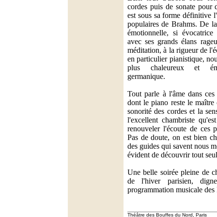
cordes puis de sonate pour 
est sous sa forme définitive 
populaires de Brahms. De la 
émotionnelle, si évocatrice
avec ses grands élans rage
méditation, à la rigueur de l'é
en particulier pianistique, 
plus chaleureux et ém
germanique.
Tout parle à l'âme dans ces
dont le piano reste le maître
sonorité des cordes et la sens
l'excellent chambriste qu'e
renouveler l'écoute de ces 
Pas de doute, on est bien c
des guides qui savent nous mo
évident de découvrir tout seul
Une belle soirée pleine de c
de l'hiver parisien, dig
programmation musicale des
Théâtre des Bouffes du Nord, Paris