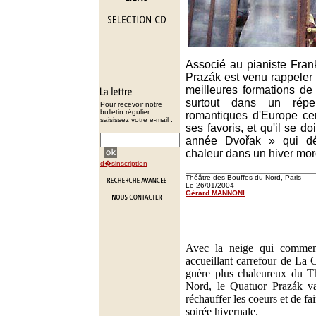
Associé au pianiste Fran
Prazák est venu rappeler q
meilleures formations d
surtout dans un réper
Pour recevoir notre
bulletin régulier,
romantiques d'Europe cen
saisissez votre e-mail :
ses favoris, et qu'il se do
année Dvořak » qui d
chaleur dans un hiver mor
d�sinscription
Théâtre des Bouffes du Nord, Paris
Le 26/01/2004
Gérard MANNONI
Avec la neige qui comme
accueillant carrefour de La 
guère plus chaleureux du T
Nord, le Quatuor Prazák va
réchauffer les coeurs et de fa
soirée hivernale.