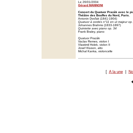
Le 26/01/2004
Gérard MANNONI
Concert du Quatuor Prazák avec le pi
Théâtre des Bouffes du Nord, Paris.
Antonin Dvořak (1841-1904)
Quatuor à cordes n°11 en ut majeur op.
Johannes Brahms (1833-1897)
Quintette avec piano op. 34
Frank Braley, piano
Quatuor Prazák
Vaclav Remes, violon I
Vlastimil Holek, violon II
Josef Kluson, alto
Michal Kanka, violoncelle
[
A la une
|
No