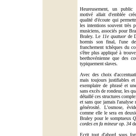
Heureusement, un public
motivé allait d'emblée cré
qualité d'écoute qui permett
les intentions souvent très 
musiciens, associés pour Br
Braley. Le
11e quatuor
de D
hormis son final, l'une d
franchement tchèques du co
s'être plus appliqué à trouv
beethovénienne que des cou
typiquement slaves.
Avec des choix d'accentuat
mais toujours justifiables et
exemplaire de phrasé et une
sans excès de rondeur, les qu
détaillé ces structures compl
et sans que jamais l'analyse 
générosité. L'osmose, évid
comme elle le sera en deuxi
Braley pour le somptueux
Q
cordes en fa mineur op. 34
de
Ecrit tout d'abord sous fo