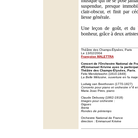
musique qui ne se pose jamai
suspendue, presque immobil
clair-obscur, et finit par c
liesse générale.
Une leçon de goût, et du 
bonheur, grâce à deux artiste
Théâtre des Champs-Élysées, Paris
Le 13/02/2004
Françoise MALETTRA
Concert de l'Orchestre National de Fr
d'Emmanuel Krivine avec la participa
Théâtre des Champs-Élysées, Paris.
Felix Mendelssohn (1810-1849)
La Belle Mélusine
, ouverture en fa maje
Ludwig van Beethoven (1770-1827)
Concerto pour piano et orchestre n°4 en
Maria Joao Pires, piano
Claude Debussy (1862-1918)
Images pour orchestre
:
Gigues
Iberia
Rondes de printemps
Orchestre National de France
direction : Emmanuel Krivine