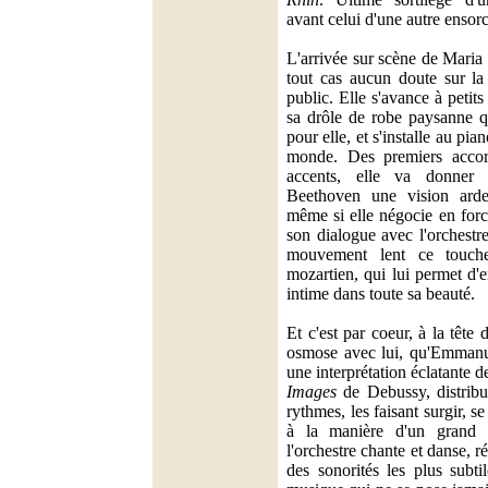
avant celui d'une autre ensor
L'arrivée sur scène de Maria 
tout cas aucun doute sur la 
public. Elle s'avance à petit
sa drôle de robe paysanne q
pour elle, et s'installe au pia
monde. Des premiers accord
accents, elle va donne
Beethoven une vision arde
même si elle négocie en for
son dialogue avec l'orchestre
mouvement lent ce touche
mozartien, qui lui permet d'e
intime dans toute sa beauté.
Et c'est par coeur, à la tête 
osmose avec lui, qu'Emmanuel
une interprétation éclatante d
Images
de Debussy, distribua
rythmes, les faisant surgir, s
à la manière d'un grand p
l'orchestre chante et danse, 
des sonorités les plus subtil