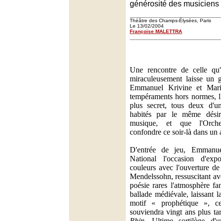
générosité des musiciens 
Théâtre des Champs-Élysées, Paris
Le 13/02/2004
Françoise MALETTRA
Une rencontre de celle qu'
miraculeusement laisse un g
Emmanuel Krivine et Mari
tempéraments hors normes, l'
plus secret, tous deux d'un
habités par le même dési
musique, et que l'Orches
confondre ce soir-là dans un 
D'entrée de jeu, Emmanue
National l'occasion d'exp
couleurs avec l'ouverture d
Mendelssohn, ressuscitant av
poésie rares l'atmosphère fa
ballade médiévale, laissant l
motif « prophétique », c
souviendra vingt ans plus t
Rhin
. Ultime sortilège d'u