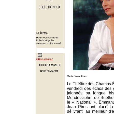
Pour recevoir notre
bulletin régulier,
saisissez votre e-mail :
d�sinscription
Maria Joao Pires
Le Théâtre des Champs-É
vendredi des échos des g
jalonnés sa longue hi
Mendelssohn, de Beetho
le « National », Emmanu
Joao Pires ont placé la
délivrant, au meilleur d