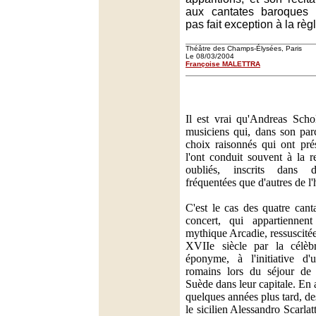
aux cantates baroques 
pas fait exception à la règl
Théâtre des Champs-Élysées, Paris
Le 08/03/2004
Françoise MALETTRA
Il est vrai qu'Andreas Scho
musiciens qui, dans son par
choix raisonnés qui ont prés
l'ont conduit souvent à la r
oubliés, inscrits dans 
fréquentées que d'autres de l'
C'est le cas des quatre can
concert, qui appartiennen
mythique Arcadie, ressuscité
XVIIe siècle par la célèbr
éponyme, à l'initiative d
romains lors du séjour de 
Suède dans leur capitale. En 
quelques années plus tard, 
le sicilien Alessandro Scarla