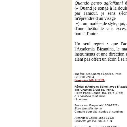
Quando penso agl'affanni
d
(« Quand je songe à la doul
par l'amour, je sens s'éc
m'éprendre d'un visage
») : un modèle de style, qui, a
d'une théâtralité sans excès
bout à l'autre.
Un seul regret : que l'ac
l'Academia Bizantina, le m
instruments et une direction 
aient pas offert un écrin à sa
Théâtre des Champs-Élysées, Paris
Le 08/03/2004
Françoise MALETTRA
Récital d'Andreas Scholl avec l'Acad
des Champs-Élysées, Paris.
Pietro Paolo Bencini (ca. 1675-1755)
A' il sacrificio di Abramo
Ouverture
Francesco Gasparini (1668-1727)
Ecco che alfin ritorno
Cantate pour alto, cordes et continuo
Arcangelo Corelli (1653-1713)
Concerto grosso, Op. 6, n °4