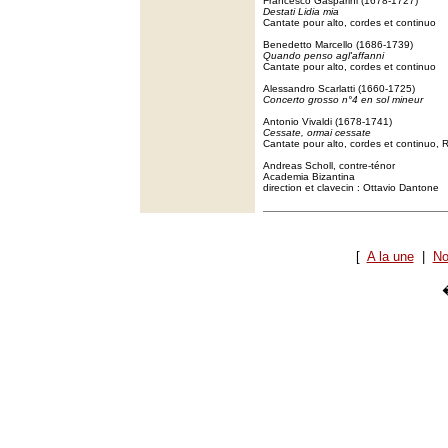
Francesco Gasparini (1678-1727)
Destati Lidia mia
Cantate pour alto, cordes et continuo
Benedetto Marcello (1686-1739)
Quando penso agl'affanni
Cantate pour alto, cordes et continuo
Alessandro Scarlatti (1660-1725)
Concerto grosso n°4 en sol mineur
Antonio Vivaldi (1678-1741)
Cessate, ormai cessate
Cantate pour alto, cordes et continuo,
Andreas Scholl, contre-ténor
Academia Bizantina
direction et clavecin : Ottavio Dantone
[
A la une
|
No