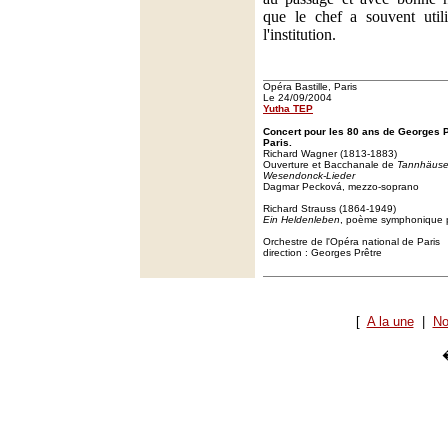
que le chef a souvent util
l'institution.
Opéra Bastille, Paris
Le 24/09/2004
Yutha TEP
Concert pour les 80 ans de Georges Pr
Paris.
Richard Wagner (1813-1883)
Ouverture et Bacchanale de
Tannhäuse
Wesendonck-Lieder
Dagmar Pecková, mezzo-soprano
Richard Strauss (1864-1949)
Ein Heldenleben
, poème symphonique p
Orchestre de l'Opéra national de Paris
direction : Georges Prêtre
[
A la une
|
No