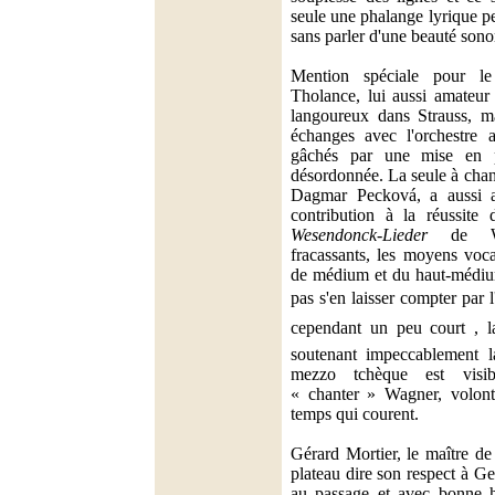
seule une phalange lyrique pe
sans parler d'une beauté sono
Mention spéciale pour l
Tholance, lui aussi amateur
langoureux dans Strauss, 
échanges avec l'orchestre 
gâchés par une mise en 
désordonnée. La seule à chan
Dagmar Pecková, a aussi a
contribution à la réussite 
Wesendonck-Lieder
de Wag
fracassants, les moyens voca
de médium et du haut-médium
pas s'en laisser compter par l'
cependant un peu court , l
soutenant impeccablement l
mezzo tchèque est visi
« chanter » Wagner, volonté
temps qui courent.
Gérard Mortier, le maître de
plateau dire son respect à Ge
au passage et avec bonne h