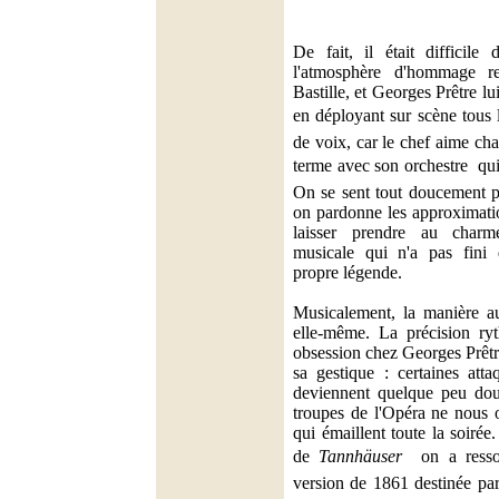
De fait, il était difficile 
l'atmosphère d'hommage r
Bastille, et Georges Prêtre l
en déployant sur scène tous le
de voix, car le chef aime ch
terme avec son orchestre  qu
On se sent tout doucement po
on pardonne les approximati
laisser prendre au charm
musicale qui n'a pas fini 
propre légende.
Musicalement, la manière aus
elle-même. La précision ry
obsession chez Georges Prêtr
sa gestique : certaines atta
deviennent quelque peu dout
troupes de l'Opéra ne nous o
qui émaillent toute la soiré
de
Tannhäuser
 on a resso
version de 1861 destinée par