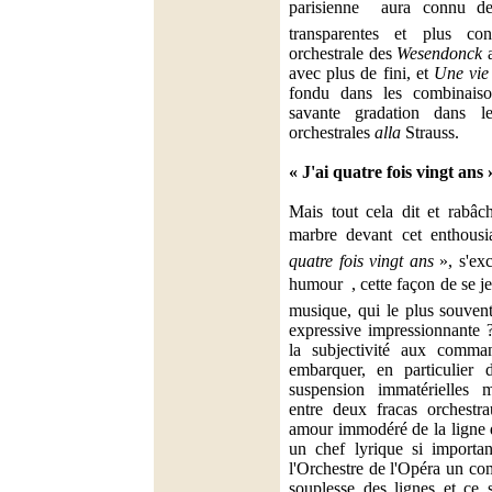
parisienne  aura connu des
transparentes et plus con
orchestrale des
Wesendonck
a
avec plus de fini, et
Une vie
fondu dans les combinais
savante gradation dans l
orchestrales
alla
Strauss.
« J'ai quatre fois vingt ans 
Mais tout cela dit et rabâc
marbre devant cet enthousi
quatre fois vingt ans
», s'ex
humour  , cette façon de se 
musique, qui le plus souvent
expressive impressionnante ?
la subjectivité aux comman
embarquer, en particulier
suspension immatérielles 
entre deux fracas orchestra
amour immodéré de la ligne d
un chef lyrique si importan
l'Orchestre de l'Opéra un com
souplesse des lignes et ce