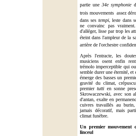
partie une
34e symphonie
de
trois mouvements  assez déro
dans ses
tempi
, leste dans 
ne convainc pas vraiment. 
d'alléger, lisse par trop les 
éteint dans l'ampleur de la sal
arrière de l'orchestre confiden
Après l'entracte, les doute
musiciens osent enfin ren
trémolo imperceptible qui o
semble durer une éternité, et
émerge des basses un premie
gravité du climat, crépuscu
premier
tutti
en sonne presq
Skrowaczewski, avec son a
d'antan, exalte en permanenc
cuivres travaillés au buri
jamais décoratif, mais part
climat funèbre.
Un premier mouvement c
linceul