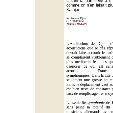
faisant la part belle à 
comme on n'en faisait pl
Karajan.
Auditorium, Dijon
Le 10/10/2004
Yannick MILLON
L'Auditorium de Dijon, r
acousticiens que le très r
devrait faire accourir les m
se complaisent visiblement d
plus médiocres les unes que
d'ignorer ce qui est san
acoustique de France 
symphoniques. Dans la cité 
seulement une grosse heure
Paris, le déplacement vaut as
est bien triste de constater
taux de remplissage très moy
La seule
8e symphonie
de B
sans peine la totalité du
musiciens allemands avaie