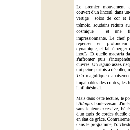
Le premier mouvement ai
couvert d'un linceul, dans un
vertige  solos de cor et 
trémolo, soudains réduits au
cosmique  et une fini
impressionnante. Le chef po
repenser en profondeur 
dynamique, et fait émerger 
inouïs. Et quelle maestria d
s'affronter puis s'interpéné
cuivres. Un
legato
assez ris
qui peine parfois à décoller, m
Trio
magnifique d'apaisement
impalpables des cordes, les h
l'infinitésimal.
Mais dans cette lecture, le p
l'
Adagio
, bouleversant d'intér
sans lenteur excessive, béné
d'un tapis de cordes ductile
en état de grâce. Contraireme
dans le programme, l'orchestre