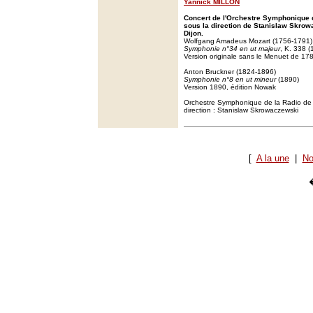
Yannick MILLON
Concert de l'Orchestre Symphonique 
sous la direction de Stanislaw Skrow
Dijon.
Wolfgang Amadeus Mozart (1756-1791)
Symphonie n°34 en ut majeur
, K. 338 (
Version originale sans le Menuet de 17
Anton Bruckner (1824-1896)
Symphonie n°8 en ut mineur
(1890)
Version 1890, édition Nowak
Orchestre Symphonique de la Radio de
direction : Stanislaw Skrowaczewski
[
A la une
|
No