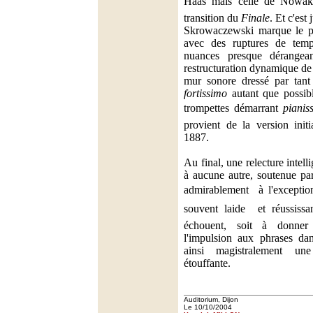
Haas mais celle de Nowak 
transition du
Finale
. Et c'est
Skrowaczewski marque le pl
avec des ruptures de temp
nuances presque dérangea
restructuration dynamique de
mur sonore dressé par tant
fortissimo
autant que possibl
trompettes démarrant
pianis
provient de la version initi
1887.
Au final, une relecture intel
à aucune autre, soutenue pa
admirablement  à l'exceptio
souvent laide  et réussissa
échouent, soit à donne
l'impulsion aux phrases d
ainsi magistralement un
étouffante.
Auditorium, Dijon
Le 10/10/2004