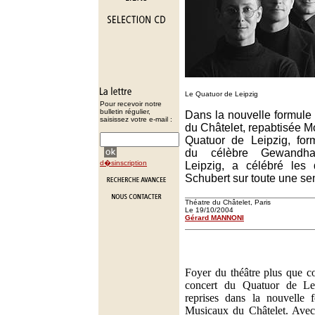
Le Quatuor de Leipzig
Pour recevoir notre
bulletin régulier,
Dans la nouvelle formule
saisissez votre e-mail :
du Châtelet, repabtisée 
Quatuor de Leipzig, form
du célèbre Gewandha
d�sinscription
Leipzig, a célébré les 
Schubert sur toute une s
Théatre du Châtelet, Paris
Le 19/10/2004
Gérard MANNONI
Foyer du théâtre plus que c
concert du Quatuor de Lei
reprises dans la nouvelle
Musicaux du Châtelet. Avec