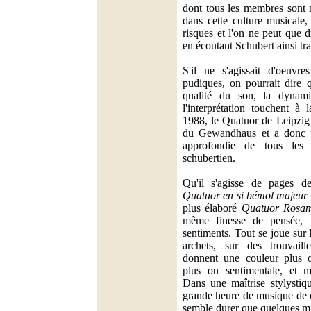
dont tous les membres sont 
dans cette culture musicale
risques et l'on ne peut que d
en écoutant Schubert ainsi tra
S'il ne s'agissait d'oeuvre
pudiques, on pourrait dire q
qualité du son, la dynam
l'interprétation touchent à 
1988, le Quatuor de Leipzig 
du Gewandhaus et a donc u
approfondie de tous les 
schubertien.
Qu'il s'agisse de pages 
Quatuor en si bémol majeur
plus élaboré
Quatuor Rosa
même finesse de pensée, 
sentiments. Tout se joue sur 
archets, sur des trouvaill
donnent une couleur plus o
plus ou sentimentale, et m
Dans une maîtrise stylystiqu
grande heure de musique de c
semble durer que quelques m