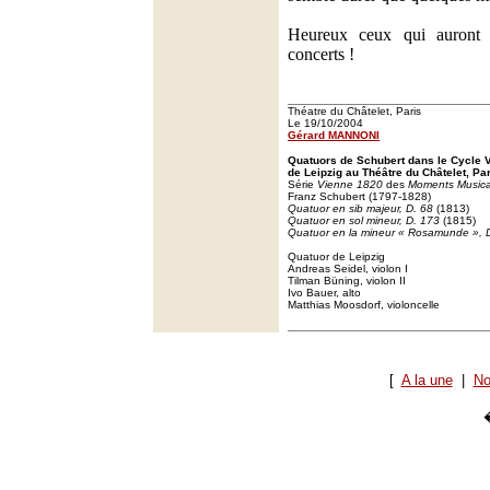
Heureux ceux qui auront 
concerts !
Théatre du Châtelet, Paris
Le 19/10/2004
Gérard MANNONI
Quatuors de Schubert dans le Cycle 
de Leipzig au Théâtre du Châtelet, Par
Série
Vienne 1820
des
Moments Music
Franz Schubert (1797-1828)
Quatuor en sib majeur, D. 68
(1813)
Quatuor en sol mineur, D. 173
(1815)
Quatuor en la mineur « Rosamunde », 
Quatuor de Leipzig
Andreas Seidel, violon I
Tilman Büning, violon II
Ivo Bauer, alto
Matthias Moosdorf, violoncelle
[
A la une
|
No