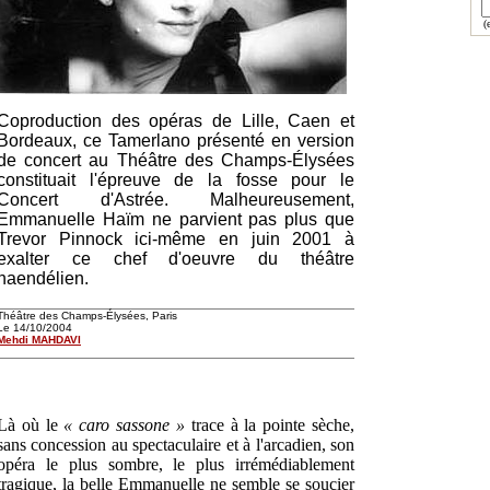
(e
Coproduction des opéras de Lille, Caen et
Bordeaux, ce Tamerlano présenté en version
de concert au Théâtre des Champs-Élysées
constituait l'épreuve de la fosse pour le
Concert d'Astrée. Malheureusement,
Emmanuelle Haïm ne parvient pas plus que
Trevor Pinnock ici-même en juin 2001 à
exalter ce chef d'oeuvre du théâtre
haendélien.
Théâtre des Champs-Élysées, Paris
Le 14/10/2004
Mehdi MAHDAVI
Là où le
« caro sassone »
trace à la pointe sèche,
sans concession au spectaculaire et à l'arcadien, son
opéra le plus sombre, le plus irrémédiablement
tragique, la belle Emmanuelle ne semble se soucier