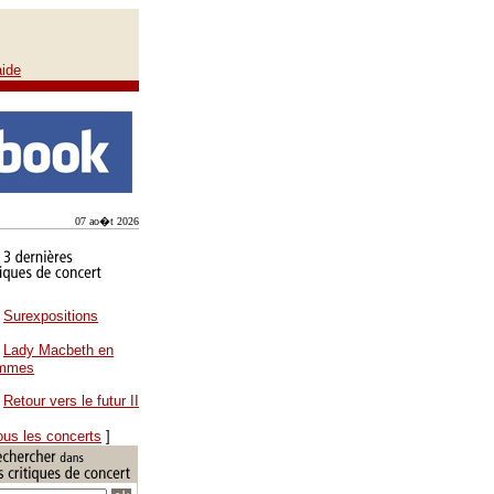
aide
07 ao�t 2026
Surexpositions
Lady Macbeth en
ammes
Retour vers le futur II
ous les concerts
]