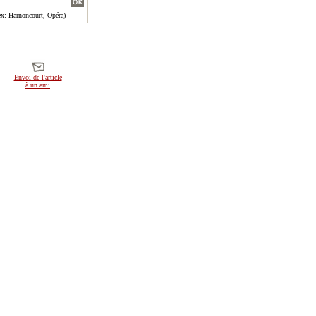
x: Harnoncourt, Opéra)
Envoi de l'article
à un ami