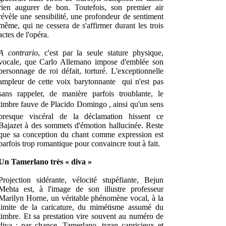
rien augurer de bon. Toutefois, son premier air
révèle une sensibilité, une profondeur de sentiment
même, qui ne cessera de s'affirmer durant les trois
actes de l'opéra.
A contrario
, c'est par la seule stature physique,
vocale, que Carlo Allemano impose d'emblée son
personnage de roi défait, torturé. L'exceptionnelle
ampleur de cette voix barytonnante  qui n'est pas
sans rappeler, de manière parfois troublante, le
timbre fauve de Placido Domingo , ainsi qu'un sens
presque viscéral de la déclamation hissent ce
Bajazet à des sommets d'émotion hallucinée. Reste
que sa conception du chant comme expression est
parfois trop romantique pour convaincre tout à fait.
Un Tamerlano très « diva »
Projection sidérante, vélocité stupéfiante, Bejun
Mehta est, à l'image de son illustre professeur
Marilyn Horne, un véritable phénomène vocal, à la
limite de la caricature, du mimétisme assumé du
timbre. Et sa prestation vire souvent au numéro de
diva ; par chance, Tamerlano, tyran capricieux et