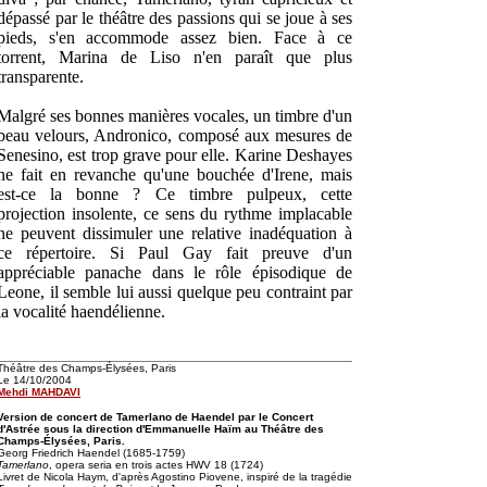
dépassé par le théâtre des passions qui se joue à ses
pieds, s'en accommode assez bien. Face à ce
torrent, Marina de Liso n'en paraît que plus
transparente.
Malgré ses bonnes manières vocales, un timbre d'un
beau velours, Andronico, composé aux mesures de
Senesino, est trop grave pour elle. Karine Deshayes
ne fait en revanche qu'une bouchée d'Irene, mais
est-ce la bonne ? Ce timbre pulpeux, cette
projection insolente, ce sens du rythme implacable
ne peuvent dissimuler une relative inadéquation à
ce répertoire. Si Paul Gay fait preuve d'un
appréciable panache dans le rôle épisodique de
Leone, il semble lui aussi quelque peu contraint par
la vocalité haendélienne.
Théâtre des Champs-Élysées, Paris
Le 14/10/2004
Mehdi MAHDAVI
Version de concert de Tamerlano de Haendel par le Concert
d'Astrée sous la direction d'Emmanuelle Haïm au Théâtre des
Champs-Élysées, Paris.
Georg Friedrich Haendel (1685-1759)
Tamerlano
, opera seria en trois actes HWV 18 (1724)
Livret de Nicola Haym, d'après Agostino Piovene, inspiré de la tragédie