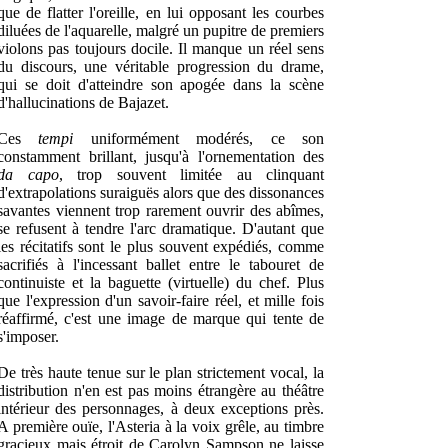
que de flatter l'oreille, en lui opposant les courbes
diluées de l'aquarelle, malgré un pupitre de premiers
violons pas toujours docile. Il manque un réel sens
du discours, une véritable progression du drame,
qui se doit d'atteindre son apogée dans la scène
d'hallucinations de Bajazet.
Ces
tempi
uniformément modérés, ce son
constamment brillant, jusqu'à l'ornementation des
da capo
, trop souvent limitée au clinquant
d'extrapolations suraiguës alors que des dissonances
savantes viennent trop rarement ouvrir des abîmes,
se refusent à tendre l'arc dramatique. D'autant que
les récitatifs sont le plus souvent expédiés, comme
sacrifiés à l'incessant ballet entre le tabouret de
continuiste et la baguette (virtuelle) du chef. Plus
que l'expression d'un savoir-faire réel, et mille fois
réaffirmé, c'est une image de marque qui tente de
s'imposer.
De très haute tenue sur le plan strictement vocal, la
distribution n'en est pas moins étrangère au théâtre
intérieur des personnages, à deux exceptions près.
A première ouïe, l'Asteria à la voix grêle, au timbre
gracieux mais étroit de Carolyn Sampson ne laisse