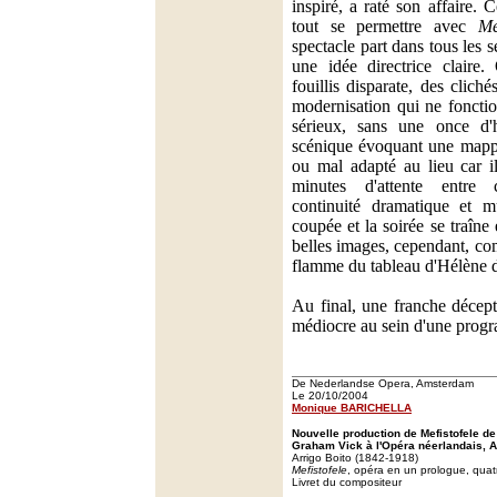
inspiré, a raté son affaire. 
tout se permettre avec
Me
spectacle part dans tous les 
une idée directrice claire
fouillis disparate, des clich
modernisation qui ne fonctio
sérieux, sans une once d'h
scénique évoquant une mapp
ou mal adapté au lieu car i
minutes d'attente entre
continuité dramatique et mu
coupée et la soirée se traîn
belles images, cependant, co
flamme du tableau d'Hélène d
Au final, une franche décep
médiocre au sein d'une progr
De Nederlandse Opera, Amsterdam
Le 20/10/2004
Monique BARICHELLA
Nouvelle production de Mefistofele d
Graham Vick à l'Opéra néerlandais, 
Arrigo Boito (1842-1918)
Mefistofele
, opéra en un prologue, quat
Livret du compositeur