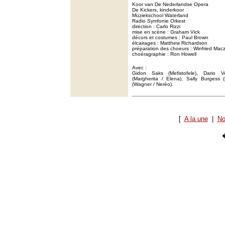
Koor van De Nederlandse Opera
De Kickers, kinderkoor
Muziekschool Waterland
Radio Symfonie Orkest
direction : Carlo Rizzi
mise en scène : Graham Vick
décors et costumes : Paul Brown
élcairages : Matthew Richardson
préparation des choeurs : Winfried Ma
choéragraphie : Ron Howell
Avec :
Gidon Saks (Mefistofele), Dario V
(Margherita / Elena), Sally Burgess (
(Wagner / Nerèo).
[
A la une
|
No