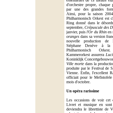
essentielles de ce théâtre é
d'orchestre propre, chaque 
par une des grandes forma
Ainsi, pour la saison 2004
Philharmonisch Orkest est c
Ring donné dans le désord
septembre,
Crépuscule des D
janvier, puis
l'Or du Rhin
en 
oranges
dans sa version fran
nouvelle production de 
Stéphane Denève à la 
Philharmonisch Orkes
Kammerorkest assurera
Luci
Koninklijk Concertgebouwork
Ville morte
dans la productio
produite par le Festival de 
Vienne. Enfin, l'excellent 
officiait pour le Mefistofel
mois d'octobre.
Un opéra rarissime
Les occasions de voir cet o
Livret et musique en sont 
deviendra le librettiste de 