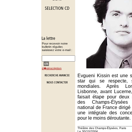
Pour recevoir notre
bulletin régulier,
saisissez votre e-mail :
d�sinscription
Evgueni Kissin est une s
star qui se respecte, 
mondiales. Après Lond
Lisbonne, avant Lucerne
faisait étape pour deux
des Champs-Élysées 
national de France dirigé
une intégrale des conc
pour le moins déroutante.
Théâtre des Champs-Élysées, Paris
Le 30/10/2004