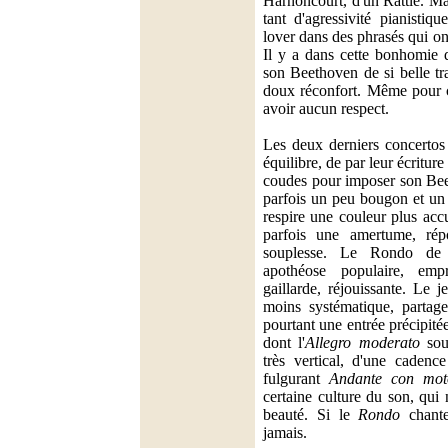
Harnoncourt, d'un Rattle. Mai
tant d'agressivité pianistiqu
lover dans des phrasés qui ont
Il y a dans cette bonhomie d
son Beethoven de si belle tr
doux réconfort. Même pour c
avoir aucun respect.
Les deux derniers concertos 
équilibre, de par leur écritu
coudes pour imposer son Be
parfois un peu bougon et un b
respire une couleur plus acc
parfois une amertume, ré
souplesse. Le Rondo de 
apothéose populaire, emp
gaillarde, réjouissante. Le 
moins systématique, partag
pourtant une entrée précipitée
dont l'
Allegro moderato
souf
très vertical, d'une cadenc
fulgurant
Andante con mot
certaine culture du son, qui 
beauté. Si le
Rondo
chante 
jamais.