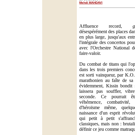
Mehdi MAHDAVI
Affluence record,
g
désespérément des places dan
en plus large, jusqu'aux en
l'intégrale des concertos po
avec l'Orchestre National 
faire-valoir.
Du combat de titans qui l'o
dans les trois premiers conce
est sorti vainqueur, par K.O
marathonien au faîte de sa 
évidemment, Kissin bondit 
laissera pas souffler, vibr
seconde. Ce pourrait êt
véhémence, combativité,
d'héroïsme même, quelq
naissance d'un esprit révolu
qui petit à petit s'affran
classiques, mais non : brutal
définir ce jeu comme matraqu