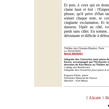
Et puis, à ceux qui en douta
clame haut et fort : l'Emper
phrase, qu'il prive d'élan ta
sonner chaque note, se con
cinglante exclamation. Et l
danseur, l'épée au côté, vo
pieds sans ciller. En somme,
déroutante et difficile à défen
Théâtre des Champs-Élysées, Paris
Le 30/10/2004
Mehdi MAHDAVI
Intégrale des Concertos pour piano 
Kissin, accompagné par l'Orchestre n
direction de Kurt Masur au Théâtre d
Ludwig van Beethoven
Intégrale des
Concertos pour piano & o
Evgueni Kissin, piano
Orchestre National de France
direction : Kurt Masur
[
A la une
|
No