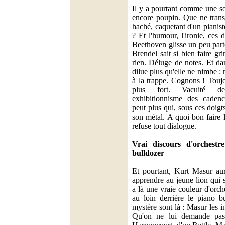
Il y a pourtant comme une so
encore poupin. Que ne transp
haché, caquetant d'un pianis
? Et l'humour, l'ironie, ces 
Beethoven glisse un peu par
Brendel sait si bien faire gr
rien. Déluge de notes. Et dan
dilue plus qu'elle ne nimbe :
à la trappe. Cognons ! Toujo
plus fort. Vacuité de
exhibitionnisme des cadenc
peut plus qui, sous ces doigt
son métal. A quoi bon faire 
refuse tout dialogue.
Vrai discours d'orchestr
bulldozer
Et pourtant, Kurt Masur aur
apprendre au jeune lion qui s
a là une vraie couleur d'orch
au loin derrière le piano b
mystère sont là : Masur les i
Qu'on ne lui demande pas 