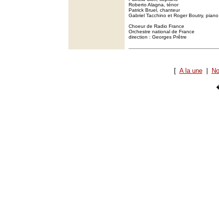
Roberto Alagna, ténor
Patrick Bruel, chanteur
Gabriel Tacchino et Roger Boutry, piano
Choeur de Radio France
Orchestre national de France
direction : Georges Prêtre
[
A la une
|
No