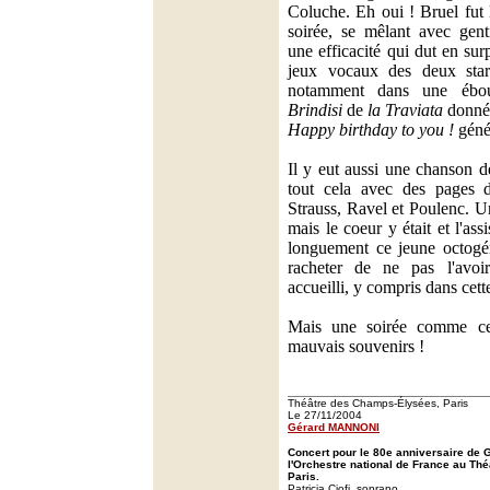
Coluche. Eh oui ! Bruel fut 
soirée, se mêlant avec gent
une efficacité qui dut en su
jeux vocaux des deux sta
notamment dans une ébour
Brindisi
de
la Traviata
donné
Happy birthday to you !
géné
Il y eut aussi une chanson 
tout cela avec des pages 
Strauss, Ravel et Poulenc. U
mais le coeur y était et l'as
longuement ce jeune octogé
racheter de ne pas l'avoir
accueilli, y compris dans cet
Mais une soirée comme cell
mauvais souvenirs !
Théâtre des Champs-Élysées, Paris
Le 27/11/2004
Gérard MANNONI
Concert pour le 80e anniversaire de 
l'Orchestre national de France au Th
Paris.
Patricia Ciofi, soprano