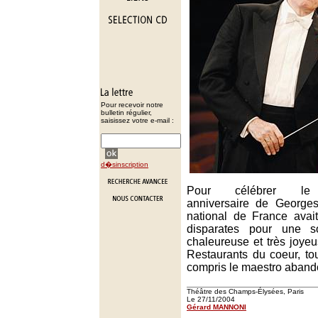
Pour recevoir notre
bulletin régulier,
saisissez votre e-mail :
d�sinscription
Pour célébrer le q
anniversaire de Georges 
national de France avait
disparates pour une so
chaleureuse et très joye
Restaurants du coeur, tou
compris le maestro abando
Théâtre des Champs-Élysées, Paris
Le 27/11/2004
Gérard MANNONI