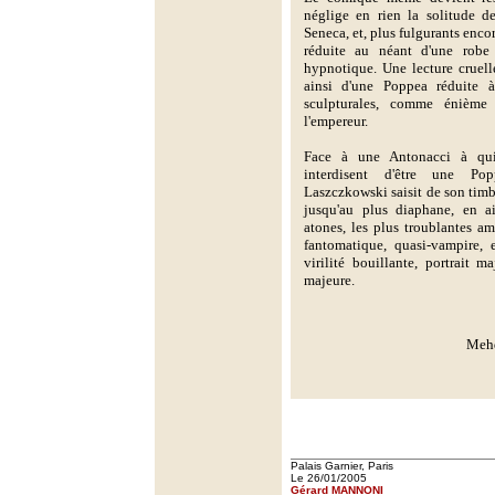
néglige en rien la solitude de
Seneca, et, plus fulgurants encor
réduite au néant d'une robe
hypnotique. Une lecture cruell
ainsi d'une Poppea réduite à
sculpturales, comme énième
l'empereur.
Face à une Antonacci à qui
interdisent d'être une Po
Laszczkowski saisit de son timb
jusqu'au plus diaphane, en a
atones, les plus troublantes a
fantomatique, quasi-vampire, 
virilité bouillante, portrait 
majeure.
Mehd
Palais Garnier, Paris
Le 26/01/2005
Gérard MANNONI