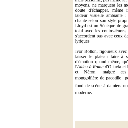
moyens, ne marquera les mém
doute d'échapper, même i
laideur visuelle ambiante 
chante selon son style prop
Lloyd est un Sénèque de gra
total avec les contre-ténors
s'accordent pas avec ceux de
lyriques.
Ivor Bolton, rigoureux avec
laisser le plateau faire à
d'émotion quand même, qu'il
l'
Adieu à Rome
d'Ottavia et 
et Néron, malgré ces g
montgolfière de pacotille  p
fond de scène à damiers noir
moderne.