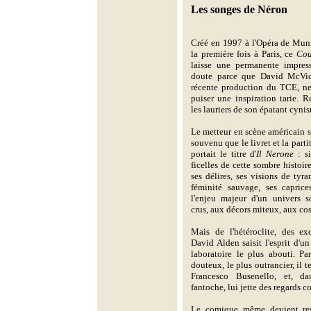
Les songes de Néron
Créé en 1997 à l'Opéra de Mun
la première fois à Paris, ce
Cou
laisse une permanente impres
doute parce que David McVica
récente production du TCE, ne
puiser une inspiration tarie.
les lauriers de son épatant cyni
Le metteur en scène américain 
souvenu que le livret et la partit
portait le titre d'
Il Nerone
: si
ficelles de cette sombre histoir
ses délires, ses visions de tyr
féminité sauvage, ses caprice
l'enjeu majeur d'un univers s
crus, aux décors miteux, aux cos
Mais de l'hétéroclite, des e
David Alden saisit l'esprit d'u
laboratoire le plus abouti. P
douteux, le plus outrancier, il 
Francesco Busenello, et, d
fantoche, lui jette des regards c
Le comique même devient ress