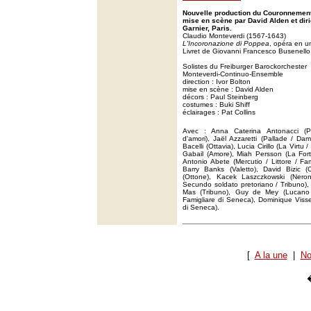
Nouvelle production du Couronnemen
mise en scène par David Alden et diri
Garnier, Paris.
Claudio Monteverdi (1567-1643)
L'Incoronazione di Poppea
, opéra en un
Livret de Giovanni Francesco Busenello
Solistes du Freiburger Barockorchester
Monteverdi-Continuo-Ensemble
direction : Ivor Bolton
mise en scène : David Alden
décors : Paul Steinberg
costumes : Buki Shiff
éclairages : Pat Collins
Avec : Anna Caterina Antonacci (P
d'amori), Jaël Azzaretti (Pallade / Dam
Bacelli (Ottavia), Lucia Cirillo (La Virtu
Gabail (Amore), Miah Persson (La Fortu
Antonio Abete (Mercutio / Littore / Fa
Barry Banks (Valetto), David Bizic 
(Ottone), Kacek Laszczkowski (Neron
Secundo soldato pretoriano / Tribuno),
Mas (Tribuno), Guy de Mey (Lucano /
Famigliare di Seneca), Dominique Visse 
di Seneca).
[
A la une
|
No