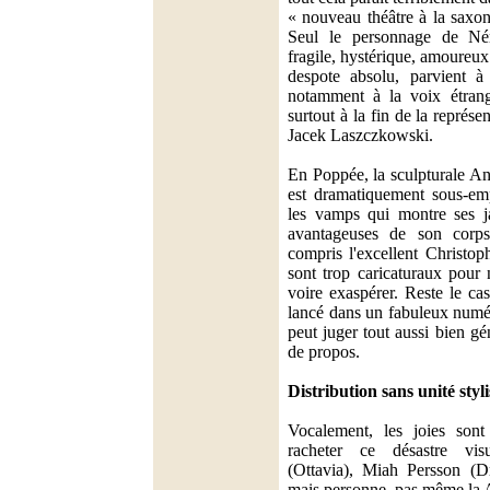
« nouveau théâtre à la saxo
Seul le personnage de Néro
fragile, hystérique, amoureu
despote absolu, parvient à
notamment à la voix étrange
surtout à la fin de la représe
Jacek Laszczkowski.
En Poppée, la sculpturale A
est dramatiquement sous-em
les vamps qui montre ses j
avantageuses de son corps
compris l'excellent Christ
sont trop caricaturaux pour n
voire exaspérer. Reste le c
lancé dans un fabuleux numér
peut juger tout aussi bien gé
de propos.
Distribution sans unité styl
Vocalement, les joies son
racheter ce désastre vis
(Ottavia), Miah Persson (Dr
mais personne, pas même la 