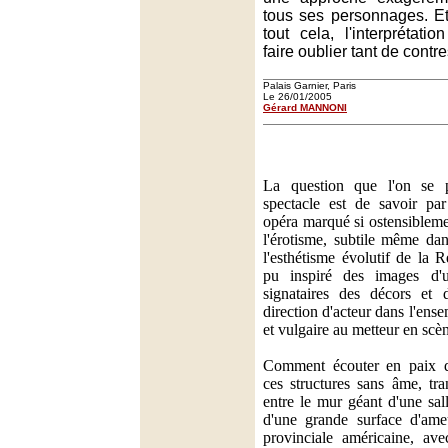
tous ses personnages. E
tout cela, l'interprétat
faire oublier tant de contr
Palais Garnier, Paris
Le 26/01/2005
Gérard MANNONI
La question que l'on se 
spectacle est de savoir par
opéra marqué si ostensiblemen
l'érotisme, subtile même dan
l'esthétisme évolutif de la R
pu inspiré des images d'u
signataires des décors et 
direction d'acteur dans l'ense
et vulgaire au metteur en scè
Comment écouter en paix 
ces structures sans âme, tra
entre le mur géant d'une sall
d'une grande surface d'ame
provinciale américaine, ave