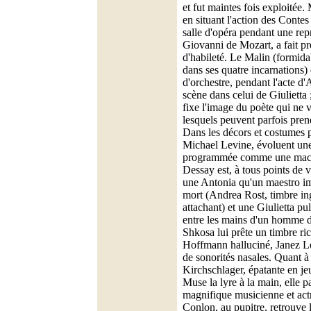
et fut maintes fois exploitée
en situant l'action des Cont
salle d'opéra pendant une re
Giovanni de Mozart, a fait pr
d'habileté. Le Malin (formi
dans ses quatre incarnations) 
d'orchestre, pendant l'acte d
scène dans celui de Giulietta
fixe l'image du poète qui ne v
lesquels peuvent parfois pren
Dans les décors et costumes p
Michael Levine, évoluent un
programmée comme une machi
Dessay est, à tous points de 
une Antonia qu'un maestro im
mort (Andrea Rost, timbre in
attachant) et une Giulietta pu
entre les mains d'un homme d
Shkosa lui prête un timbre ric
Hoffmann halluciné, Janez Lo
de sonorités nasales. Quant 
Kirchschlager, épatante en je
Muse la lyre à la main, elle p
magnifique musicienne et actr
Conlon, au pupitre, retrouve