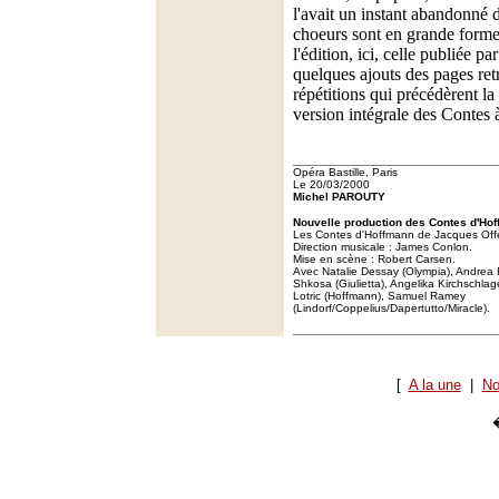
l'avait un instant abandonné d
choeurs sont en grande forme
l'édition, ici, celle publiée 
quelques ajouts des pages ret
répétitions qui précédèrent l
version intégrale des Contes à
Opéra Bastille, Paris
Le 20/03/2000
Michel PAROUTY
Nouvelle production des Contes d'Hof
Les Contes d'Hoffmann de Jacques Of
Direction musicale : James Conlon.
Mise en scène : Robert Carsen.
Avec Natalie Dessay (Olympia), Andrea 
Shkosa (Giulietta), Angelika Kirchschla
Lotric (Hoffmann), Samuel Ramey
(Lindorf/Coppelius/Dapertutto/Miracle).
[
A la une
|
No