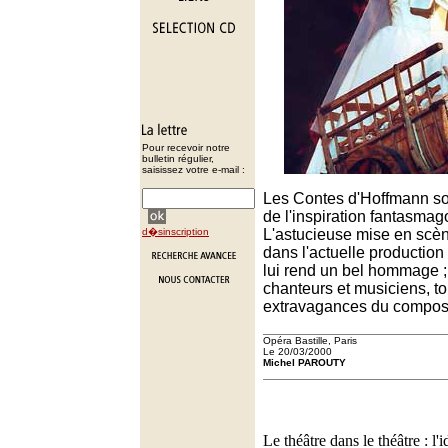
Pour recevoir notre
bulletin régulier,
saisissez votre e-mail :
Les Contes d'Hoffmann so
de l'inspiration fantasmag
d�sinscription
L'astucieuse mise en scè
dans l'actuelle production 
lui rend un bel hommage ;
chanteurs et musiciens, t
extravagances du composi
Opéra Bastille, Paris
Le 20/03/2000
Michel PAROUTY
Le théâtre dans le théâtre : l'