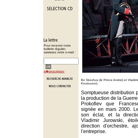
Pour recevoir notre
bulletin régulier,
saisissez votre e-mail :
d�sinscription
Bo Skovhus (le Prince Andrei) et Vladi
Koutouzov).
Somptueuse distribution p
la production de la Guerre
Prokofiev que Frances
signée en mars 2000. Le
son éclat, et la direct
Vladimir Jurowski, éto
direction d'orchestre, 
l'entreprise.