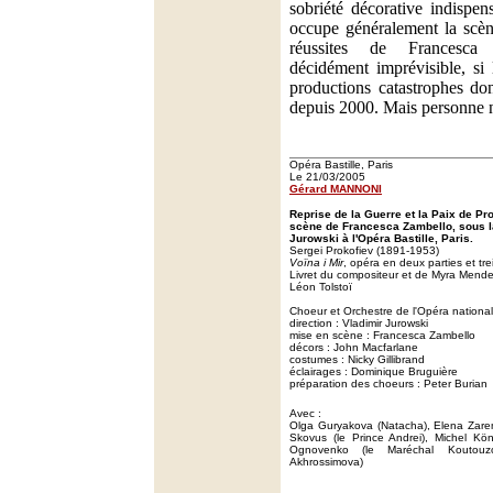
sobriété décorative indispen
occupe généralement la scèn
réussites de Francesca 
décidément imprévisible, si 
productions catastrophes don
depuis 2000. Mais personne n'
Opéra Bastille, Paris
Le 21/03/2005
Gérard MANNONI
Reprise de la Guerre et la Paix de Pr
scène de Francesca Zambello, sous la
Jurowski à l'Opéra Bastille, Paris.
Sergei Prokofiev (1891-1953)
Voïna i Mir
, opéra en deux parties et tr
Livret du compositeur et de Myra Mende
Léon Tolstoï
Choeur et Orchestre de l'Opéra national
direction : Vladimir Jurowski
mise en scène : Francesca Zambello
décors : John Macfarlane
costumes : Nicky Gillibrand
éclairages : Dominique Bruguière
préparation des choeurs : Peter Burian
Avec :
Olga Guryakova (Natacha), Elena Zare
Skovus (le Prince Andrei), Michel Kön
Ognovenko (le Maréchal Koutouzov
Akhrossimova)