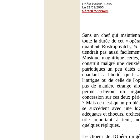
Opéra Bastille, Paris
Le 21/03/2005
Gérard MANNONI
Sans un chef qui maintienn
toute la durée de cet « opé
qualifiait Rostropovitch,
la 
tiendrait pas aussi facilemen
Musique magnifique certes, 
construit malgré une deuxiè
patriotiques un peu datés a
chantant sa liberté, qu'il s
l'intrigue ou de celle de l'o
pas de manière étrange alor
permet d'avoir un regar
concession sur ces deux pério
? Mais ce n'est qu'un probl
se succèdent avec une log
adéquates et choeurs, orchest
rôle important à tenir, n
quelques répliques.
Le choeur de l'Opéra dirigé