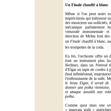
Un Finale chauffé à blanc
Même si l'on peut noter to
imprécisions qui trahissent u
des musiciens sur-sollicités, 
mécanique parfaitement h
virtuosité instrumentale et
direction de Mehta font des 
un
Finale
chauffé à blanc, au
les trompettes de la coda.
En
bis
, l'orchestre offre un
font un instrument plus lu
Berliner, dans un
Nimrod
d
d'Elgar au tapis de cordes à 
final infinitésimal, majestu
l'enthousiasme de la salle, 
le beau Elgar, il serait de
donner une polka viennoise
et attaque aussitôt une rob
polka
.
Comme quoi dans une soiré
« mauvais goût » autrichie