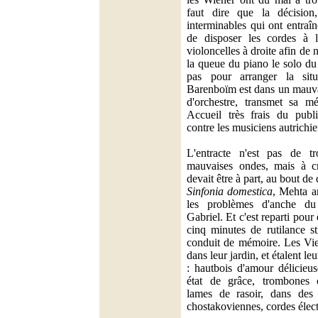
faut dire que la décision,
interminables qui ont entraîn
de disposer les cordes à l
violoncelles à droite afin de
la queue du piano le solo du
pas pour arranger la situ
Barenboïm est dans un mauvai
d'orchestre, transmet sa m
Accueil très frais du publ
contre les musiciens autrichie
L'entracte n'est pas de tr
mauvaises ondes, mais à cr
devait être à part, au bout d
Sinfonia domestica
, Mehta ar
les problèmes d'anche du
Gabriel. Et c'est reparti pou
cinq minutes de rutilance s
conduit de mémoire. Les Vie
dans leur jardin, et étalent le
: hautbois d'amour délicieu
état de grâce, trombones
lames de rasoir, dans des 
chostakoviennes, cordes élect