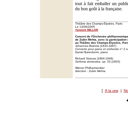
tout à fait emballer un publ
du bon goût à la française.
Théâtre des Champs-Élysées, Paris
Le 13/06/2005
Yannick MILLON
Concert de l'Orchestre philharmoniqu
de Zubin Mehta, avec la participation
au Théâtre des Champs-Élysées, Pari
Johannes Brahms (1833-1897)
Concerto pour piano et orchestre n° 2 e
Daniel Barenboïm, piano
Richard Strauss (1864-1949)
Sinfonia domestica, op. 53
(1903)
Wiener Philharmoniker
direction : Zubin Mehta
[
A la une
|
No