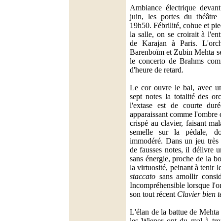
Ambiance électrique devan
juin, les portes du théâtre 
19h50. Fébrilité, cohue et pi
la salle, on se croirait à l'e
de Karajan à Paris. L'orche
Barenboïm et Zubin Mehta se 
le concerto de Brahms com
d'heure de retard.
Le cor ouvre le bal, avec un
sept notes la totalité des or
l'extase est de courte dur
apparaissant comme l'ombre 
crispé au clavier, faisant ma
semelle sur la pédale, d
immodéré. Dans un jeu très 
de fausses notes, il délivre
sans énergie, proche de la bo
la virtuosité, peinant à tenir 
staccato
sans amollir consid
Incompréhensible lorsque l'o
son tout récent
Clavier bien 
L'élan de la battue de Mehta
les Wiener ont du mal à tro