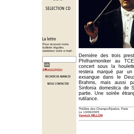
Pour recevoir notre
bulletin régulier,
saisissez votre e-mail :
Dernière des trois pres
Philharmoniker au TCE
concert sous la houlet
d�sinscription
restera marqué par un
exsangue dans le Deu
Brahms, mais aussi pa
Sinfonia domestica de 
partie. Une soirée étran
rutilance.
Théâtre des Champs-Élysées, Paris
Le 13/06/2005
Yannick MILLON