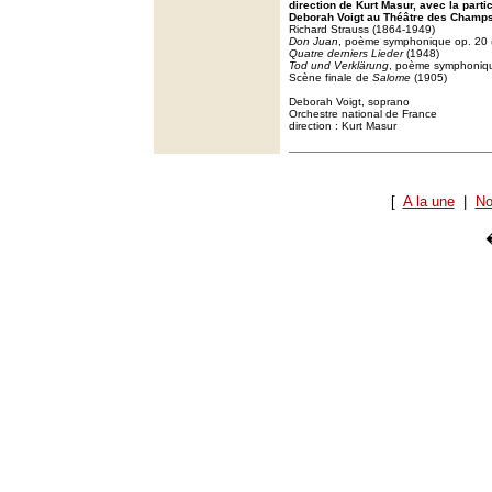
direction de Kurt Masur, avec la parti
Deborah Voigt au Théâtre des Champs
Richard Strauss (1864-1949)
Don Juan
, poème symphonique op. 20 
Quatre derniers Lieder
(1948)
Tod und Verklärung
, poème symphoniqu
Scène finale de
Salome
(1905)
Deborah Voigt, soprano
Orchestre national de France
direction : Kurt Masur
[
A la une
|
No