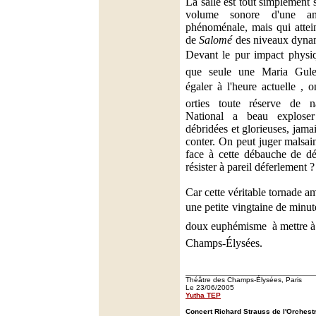
La salle est tout simplement 
volume sonore d'une am
phénoménale, mais qui attein
de
Salomé
des niveaux dynam
Devant le pur impact physiq
que seule une Maria Gule
égaler à l'heure actuelle , 
orties toute réserve de na
National a beau exploser
débridées et glorieuses, jamai
conter. On peut juger malsain
face à cette débauche de d
résister à pareil déferlement ?
Car cette véritable tornade a
une petite vingtaine de minute
doux euphémisme  à mettre à
Champs-Élysées.
Théâtre des Champs-Élysées, Paris
Le 23/06/2005
Yutha TEP
Concert Richard Strauss de l'Orchestr