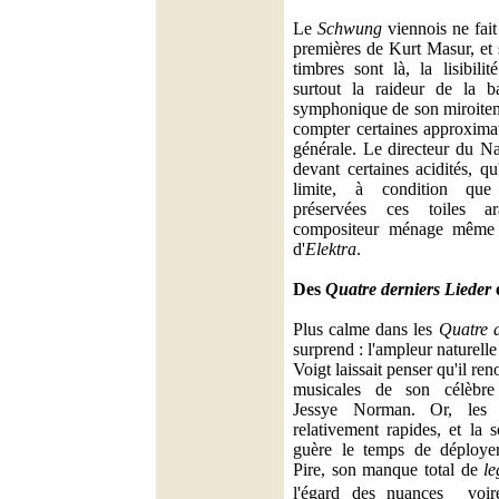
Le
Schwung
viennois ne fait 
premières de Kurt Masur, et 
timbres sont là, la lisibilit
surtout la raideur de la b
symphonique de son miroitem
compter certaines approxima
générale. Le directeur du Na
devant certaines acidités, q
limite, à condition que 
préservées ces toiles a
compositeur ménage même 
d'
Elektra
.
Des
Quatre derniers Lieder
Plus calme dans les
Quatre d
surprend : l'ampleur naturell
Voigt laissait penser qu'il ren
musicales de son célèbre
Jessye Norman. Or, le
relativement rapides, et la 
guère le temps de déploye
Pire, son manque total de
le
l'égard des nuances  voir