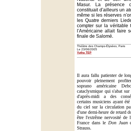
Masur. La présence 
constituait d'ailleurs un a
même si les réserves n'
les Quatre derniers Liede
compter sur la véritable
l'Américaine allait faire 
finale de Salomé.
Théâtre des Champs-Élysées, Paris
Le 23/06/2005
Yutha TEP
Il aura fallu patienter de l
pouvoir pleinement profite
soprano américaine Debo
cataclysmique qui s'abat sur 
d'après-midi a des consé
certains musiciens ayant été 
du ciel sur la circulation p
d'une demi-heure de retard d
être l'extrême nervosité de 
France dans le
Don Juan
q
Strauss.