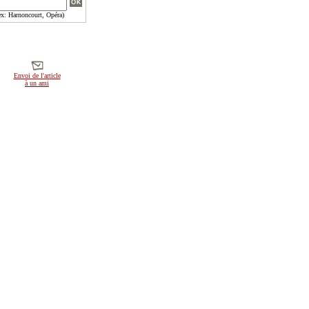
x: Harnoncourt, Opéra)
Envoi de l'article
à un ami