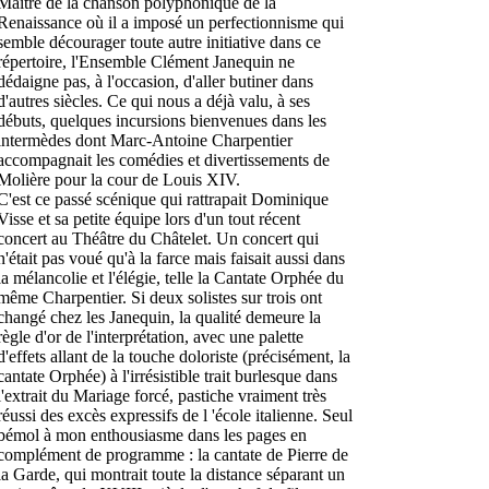
Maître de la chanson polyphonique de la
Renaissance où il a imposé un perfectionnisme qui
semble décourager toute autre initiative dans ce
répertoire, l'Ensemble Clément Janequin ne
dédaigne pas, à l'occasion, d'aller butiner dans
d'autres siècles. Ce qui nous a déjà valu, à ses
débuts, quelques incursions bienvenues dans les
intermèdes dont Marc-Antoine Charpentier
accompagnait les comédies et divertissements de
Molière pour la cour de Louis XIV.
C'est ce passé scénique qui rattrapait Dominique
Visse et sa petite équipe lors d'un tout récent
concert au Théâtre du Châtelet. Un concert qui
n'était pas voué qu'à la farce mais faisait aussi dans
la mélancolie et l'élégie, telle la Cantate Orphée du
même Charpentier. Si deux solistes sur trois ont
changé chez les Janequin, la qualité demeure la
règle d'or de l'interprétation, avec une palette
d'effets allant de la touche doloriste (précisément, la
cantate Orphée) à l'irrésistible trait burlesque dans
l'extrait du Mariage forcé, pastiche vraiment très
réussi des excès expressifs de l 'école italienne. Seul
bémol à mon enthousiasme dans les pages en
complément de programme : la cantate de Pierre de
la Garde, qui montrait toute la distance séparant un