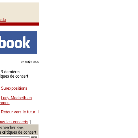
aide
07 ao�t 2026
Surexpositions
Lady Macbeth en
ammes
Retour vers le futur II
ous les concerts
]