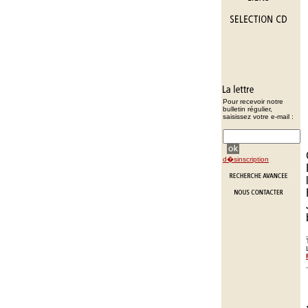
Pour recevoir notre
bulletin régulier,
saisissez votre e-mail :
d�sinscription