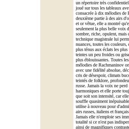
un répertoire très confidenti
joué sur tous les tableaux av
consacrée à dix mélodies de
deuxième partie à des airs d'
et or vêtue, elle a montré qu'
seulement la plus belle voix 
sombre, riche, opulent, mais q
technique magistrale lui perme
nuances, toutes les couleurs, 
plus ténus aux éclats les plus
teintes un peu froides ou gris
plus éblouissantes. Toutes le
mélodies de Rachmaninov ont 
avec une fidélité absolue, dé
cris de désespoir, climats bu
teintés de folklore, profondeu
russe. Jamais la voix ne perd 
harmoniques et elle porte touj
que soit son intensité, car ell
souffle quasiment inépuisable
utilise à nouveau pour d'admi
airs russes, italiens et frança
Jamais elle n'emploie ses i
totalité si ce n'est pas indis
ainsi de magnifiques contrast