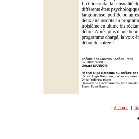
La Gioconda, la sensualité de
différents états psychologique
langoureuse, perfide ou agress
deux airs inscrits au programm
troisième en ultime bis réclam
délire. Après plus d'une heur
programme chargé, la voix éta
début de soirée !
Théâtre des Champs-Élysées, Paris
Le 19/04/2000
Gérard MANNONI
Récital Olga Borodina au Théâtre de
Récital Olga Borodina, mezzo soprano
Dmitri Yefimov, piano
Oeuvres de Rachmaninov- Tchaïkovski- 
Bizet- Saint-Saens.
[
A la une
|
No