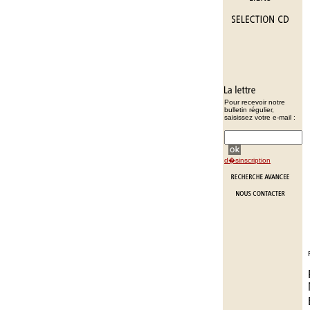
Pour recevoir notre
bulletin régulier,
saisissez votre e-mail :
d�sinscription