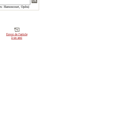
x: Harnoncourt, Opéra)
Envoi de l'article
à un ami