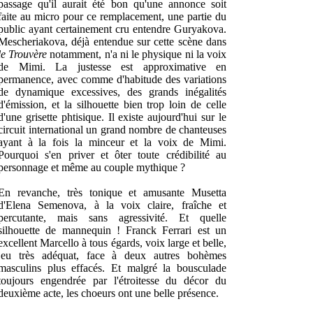
passage qu'il aurait été bon qu'une annonce soit
faite au micro pour ce remplacement, une partie du
public ayant certainement cru entendre Guryakova.
Mescheriakova, déjà entendue sur cette scène dans
le Trouvère
notamment, n'a ni le physique ni la voix
de Mimi. La justesse est approximative en
permanence, avec comme d'habitude des variations
de dynamique excessives, des grands inégalités
d'émission, et la silhouette bien trop loin de celle
d'une grisette phtisique. Il existe aujourd'hui sur le
circuit international un grand nombre de chanteuses
ayant à la fois la minceur et la voix de Mimi.
Pourquoi s'en priver et ôter toute crédibilité au
personnage et même au couple mythique ?
En revanche, très tonique et amusante Musetta
d'Elena Semenova, à la voix claire, fraîche et
percutante, mais sans agressivité. Et quelle
silhouette de mannequin ! Franck Ferrari est un
excellent Marcello à tous égards, voix large et belle,
jeu très adéquat, face à deux autres bohèmes
masculins plus effacés. Et malgré la bousculade
toujours engendrée par l'étroitesse du décor du
deuxième acte, les choeurs ont une belle présence.