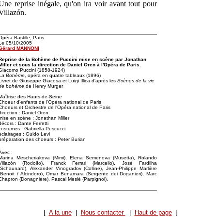
Une reprise inégale, qu'on ira voir avant tout pour
Villazón.
Opéra Bastille, Paris
Le 05/10/2005
Gérard MANNONI
Reprise de la Bohème de Puccini mise en scène par Jonathan
Miller et sous la direction de Daniel Oren à l'Opéra de Paris.
Giacomo Puccini (1858-1924)
La Bohème
, opéra en quatre tableaux (1896)
Livret de Giuseppe Giacosa et Luigi Illica d'après les
Scènes de la vie
de bohème
de Henry Murger
Maîtrise des Hauts-de-Seine
Choeur d'enfants de l'Opéra national de Paris
Choeurs et Orchestre de l'Opéra national de Paris
direction : Daniel Oren
mise en scène : Jonathan Miller
décors : Dante Ferretti
costumes : Gabriella Pescucci
éclairages : Guido Levi
préparation des choeurs : Peter Burian
Avec :
Marina Mescheriakova (Mimi), Elena Semenova (Musetta), Rolando
Villazón (Rodolfo), Franck Ferrari (Marcello), José Fardilha
(Schaunard), Alexander Vinogradov (Colline), Jean-Philippe Marlière
(Benoit / Alcindoro), Omar Benamara (Sergente dei Doganieri), Marc
Chapron (Donagniere), Pascal Meslé (Parpignol).
[
A la une
|
Nous contacter
|
Haut de page
]