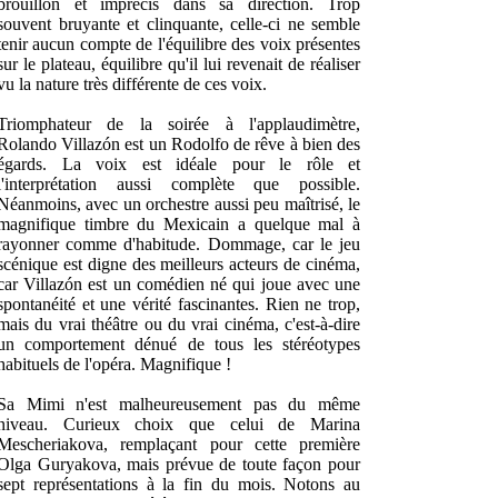
brouillon et imprécis dans sa direction. Trop
souvent bruyante et clinquante, celle-ci ne semble
tenir aucun compte de l'équilibre des voix présentes
sur le plateau, équilibre qu'il lui revenait de réaliser
vu la nature très différente de ces voix.
Triomphateur de la soirée à l'applaudimètre,
Rolando Villazón est un Rodolfo de rêve à bien des
égards. La voix est idéale pour le rôle et
l'interprétation aussi complète que possible.
Néanmoins, avec un orchestre aussi peu maîtrisé, le
magnifique timbre du Mexicain a quelque mal à
rayonner comme d'habitude. Dommage, car le jeu
scénique est digne des meilleurs acteurs de cinéma,
car Villazón est un comédien né qui joue avec une
spontanéité et une vérité fascinantes. Rien ne trop,
mais du vrai théâtre ou du vrai cinéma, c'est-à-dire
un comportement dénué de tous les stéréotypes
habituels de l'opéra. Magnifique !
Sa Mimi n'est malheureusement pas du même
niveau. Curieux choix que celui de Marina
Mescheriakova, remplaçant pour cette première
Olga Guryakova, mais prévue de toute façon pour
sept représentations à la fin du mois. Notons au