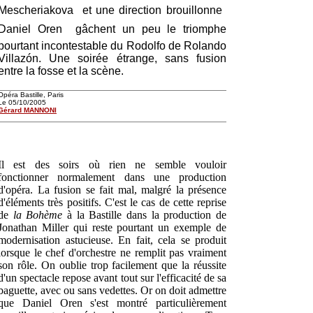
Mescheriakova  et une direction brouillonne 
Daniel Oren  gâchent un peu le triomphe
pourtant incontestable du Rodolfo de Rolando
Villazón. Une soirée étrange, sans fusion
entre la fosse et la scène.
Opéra Bastille, Paris
Le 05/10/2005
Gérard MANNONI
Il est des soirs où rien ne semble vouloir
fonctionner normalement dans une production
d'opéra. La fusion se fait mal, malgré la présence
d'éléments très positifs. C'est le cas de cette reprise
de
la Bohème
à la Bastille dans la production de
Jonathan Miller qui reste pourtant un exemple de
modernisation astucieuse. En fait, cela se produit
lorsque le chef d'orchestre ne remplit pas vraiment
son rôle. On oublie trop facilement que la réussite
d'un spectacle repose avant tout sur l'efficacité de sa
baguette, avec ou sans vedettes. Or on doit admettre
que Daniel Oren s'est montré particulièrement