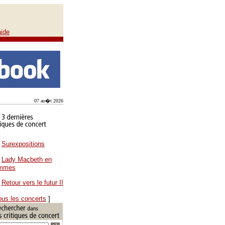
aide
07 ao�t 2026
Surexpositions
Lady Macbeth en
ammes
Retour vers le futur II
ous les concerts
]