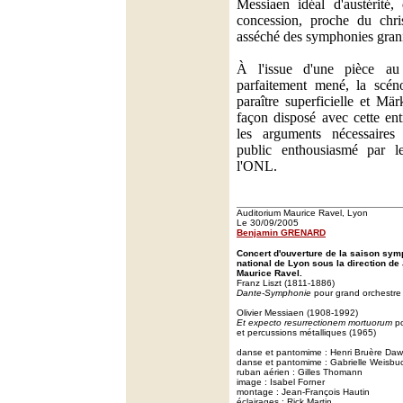
Messiaen idéal d'austérité,
concession, proche du chris
asséché des symphonies grani
À l'issue d'une pièce au
parfaitement mené, la scén
paraître superficielle et Mär
façon disposé avec cette ent
les arguments nécessaire
public enthousiasmé par 
l'ONL.
Auditorium Maurice Ravel, Lyon
Le 30/09/2005
Benjamin GRENARD
Concert d'ouverture de la saison sym
national de Lyon sous la direction de
Maurice Ravel.
Franz Liszt (1811-1886)
Dante-Symphonie
pour grand orchestre
Olivier Messiaen (1908-1992)
Et expecto resurrectionem mortuorum
po
et percussions métalliques (1965)
danse et pantomime : Henri Bruère Da
danse et pantomime : Gabrielle Weisbu
ruban aérien : Gilles Thomann
image : Isabel Forner
montage : Jean-François Hautin
éclairages : Rick Martin