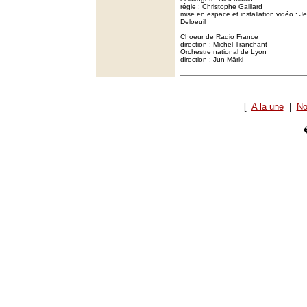
régie : Christophe Gaillard
mise en espace et installation vidéo : Je
Deloeuil
Choeur de Radio France
direction : Michel Tranchant
Orchestre national de Lyon
direction : Jun Märkl
[
A la une
|
No