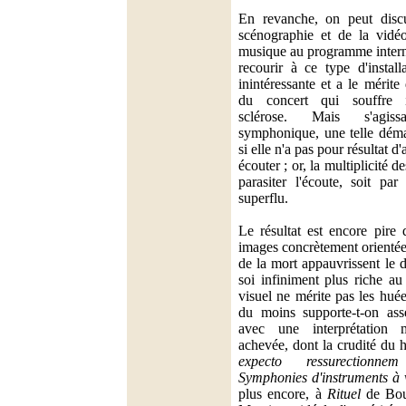
En revanche, on peut discut
scénographie et de la vidé
musique au programme interne
recourir à ce type d'install
inintéressante et a le mérite
du concert qui souffre i
sclérose. Mais s'agiss
symphonique, une telle déma
si elle n'a pas pour résultat d
écouter ; or, la multiplicité de
parasiter l'écoute, soit par
superflu.
Le résultat est encore pire
images concrètement orientée
de la mort appauvrissent le 
soi infiniment plus riche au 
visuel ne mérite pas les huées
du moins supporte-t-on ass
avec une interprétation m
achevée, dont la crudité du 
expecto ressurectionne
Symphonies d'instruments à 
plus encore, à
Rituel
de Boul