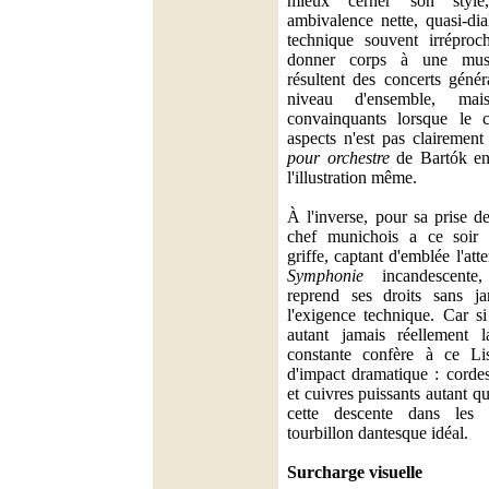
mieux cerner son styl
ambivalence nette, quasi-dial
technique souvent irréproc
donner corps à une musi
résultent des concerts géné
niveau d'ensemble, m
convainquants lorsque le 
aspects n'est pas clairemen
pour orchestre
de Bartók e
l'illustration même.
À l'inverse, pour sa prise de
chef munichois a ce soir 
griffe, captant d'emblée l'at
Symphonie
incandescente,
reprend ses droits sans j
l'exigence technique. Car s
autant jamais réellement l
constante confère à ce Li
d'impact dramatique : cordes
et cuivres puissants autant qu
cette descente dans les 
tourbillon dantesque idéal.
Surcharge visuelle