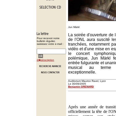
Jun Märkl
La soirée d'ouverture de
Pour recevoir notre
de l'ONL aura suscité le
bulletin régulier,
tranchées, notamment pa
saisissez votre e-mail :
vidéo et d'une mise en 
le concert symphoni
polémique, Jun Märkl f
d�sinscription
entrée fulgurante et una
musical au terme d
exceptionnelle.
Auditorium Maurice Ravel, Lyon
Le 30/09/2005
Benjamin GRENARD
Après une année de transit
officiellement la tête de l'