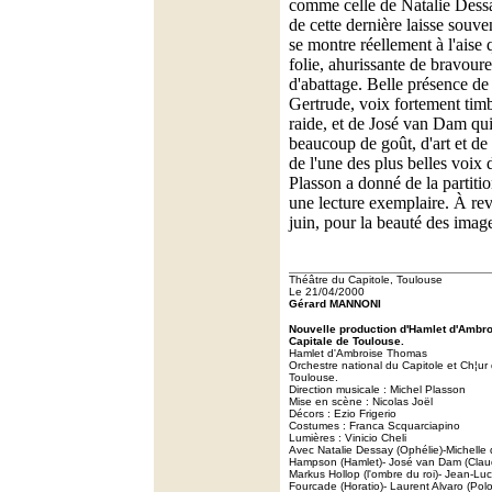
comme celle de Natalie Dessa
de cette dernière laisse souven
se montre réellement à l'aise 
folie, ahurissante de bravoure
d'abattage. Belle présence d
Gertrude, voix fortement tim
raide, et de José van Dam qu
beaucoup de goût, d'art et de 
de l'une des plus belles voix
Plasson a donné de la partitio
une lecture exemplaire. À rev
juin, pour la beauté des image
Théâtre du Capitole, Toulouse
Le 21/04/2000
Gérard MANNONI
Nouvelle production d'Hamlet d'Ambr
Capitale de Toulouse.
Hamlet d'Ambroise Thomas
Orchestre national du Capitole et Ch¦ur
Toulouse.
Direction musicale : Michel Plasson
Mise en scène : Nicolas Joël
Décors : Ezio Frigerio
Costumes : Franca Scquarciapino
Lumières : Vinicio Cheli
Avec Natalie Dessay (Ophélie)-Michelle
Hampson (Hamlet)- José van Dam (Claud
Markus Hollop (l'ombre du roi)- Jean-Luc
Fourcade (Horatio)- Laurent Alvaro (Pol