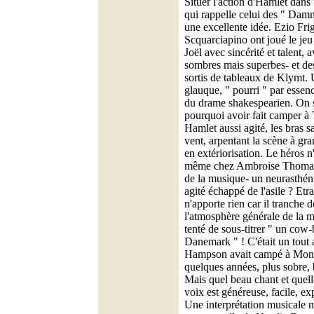
Situer l'action d'Hamlet dan
qui rappelle celui des " Damn
une excellente idée. Ezio Fri
Scquarciapino ont joué le je
Joël avec sincérité et talent, 
sombres mais superbes- et d
sortis de tableaux de Klymt. 
glauque, " pourri " par essenc
du drame shakespearien. On 
pourquoi avoir fait camper
Hamlet aussi agité, les bras 
vent, arpentant la scène à gr
en extériorisation. Le héros n'
même chez Ambroise Thomas 
de la musique- un neurasthéni
agité échappé de l'asile ? Etr
n'apporte rien car il tranche 
l'atmosphère générale de la m
tenté de sous-titrer " un cow-
Danemark " ! C'était un tout
Hampson avait campé à Mont
quelques années, plus sobre,
Mais quel beau chant et quelle
voix est généreuse, facile, e
Une interprétation musicale m