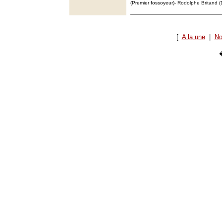
(Premier fossoyeur)- Rodolphe Britand 
[
A la une
|
No