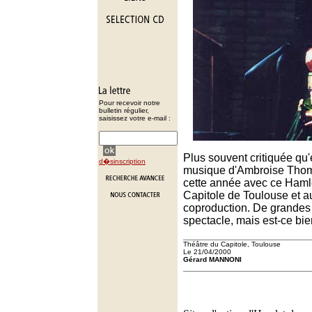
Pour recevoir notre
bulletin régulier,
saisissez votre e-mail :
Plus souvent critiquée qu'
d�sinscription
musique d'Ambroise Thoma
cette année avec ce Haml
Capitole de Toulouse et a
coproduction. De grandes
spectacle, mais est-ce bi
Théâtre du Capitole, Toulouse
Le 21/04/2000
Gérard MANNONI