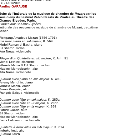
Le 21/01/2006
Pauline GARAUDE
Suite de l'intégrale de la musique de chambre de Mozart par les
musiciens du Festival Pablo Casals de Prades au Théâtre des
Champs-Élysées, Paris.
Prades aux Champs-Élysées
Intégrale des oeuvres de musique de chambre de Mozart, deuxième
saison.
Wolfgang Amadeus Mozart (1756-1791)
Trio avec piano en sol majeur
, K. 564
Abdel Raman el Bacha, piano
Gil Sharon, violon
Arto Noras, violoncelle
Allegro
d'un
Quintette en sib majeur
, K. Anh. 91
Michel Lethiec, clarinette
Mihaela Martin & Gil Sharon, violon
Vladimir Mendelssohn, alto
Arto Noras, violoncelle
Quatuor avec piano en mib majeur
, K. 493
Jeremy Menuhin, piano
Mihaela Martin, violon
Bruno Pasquier, alto
François Salque, violoncelle
Quatuor avec flûte en sol majeur
, K. 285a
Quatuor avec flûte en ut majeur
, K. 285b
Quatuor avec flûte en la majeur
, K. 298
Patrick Gallois, flûte
Gil Sharon, violon
Vladimir Mendelssohn, alto
Frans Helmerson, violoncelle
Quintette à deux altos en mib majeur
, K. 614
Nobuko Imai, alto
Quatuor Talich