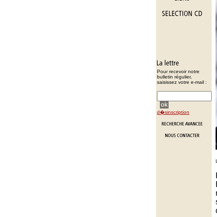
Pour recevoir notre
bulletin régulier,
saisissez votre e-mail :
d�sinscription