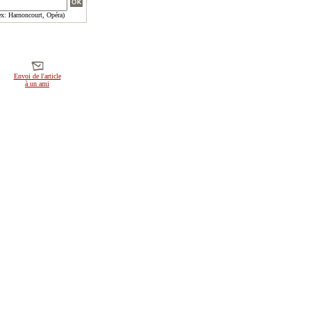
x: Harnoncourt, Opéra)
Envoi de l'article
à un ami