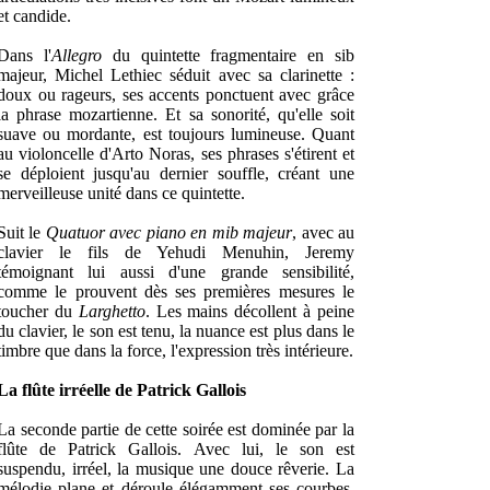
et candide.
Dans l'
Allegro
du quintette fragmentaire en sib
majeur, Michel Lethiec séduit avec sa clarinette :
doux ou rageurs, ses accents ponctuent avec grâce
la phrase mozartienne. Et sa sonorité, qu'elle soit
suave ou mordante, est toujours lumineuse. Quant
au violoncelle d'Arto Noras, ses phrases s'étirent et
se déploient jusqu'au dernier souffle, créant une
merveilleuse unité dans ce quintette.
Suit le
Quatuor avec piano en mib majeur
, avec au
clavier le fils de Yehudi Menuhin, Jeremy
témoignant lui aussi d'une grande sensibilité,
comme le prouvent dès ses premières mesures le
toucher du
Larghetto
. Les mains décollent à peine
du clavier, le son est tenu, la nuance est plus dans le
timbre que dans la force, l'expression très intérieure.
La flûte irréelle de Patrick Gallois
La seconde partie de cette soirée est dominée par la
flûte de Patrick Gallois. Avec lui, le son est
suspendu, irréel, la musique une douce rêverie. La
mélodie plane et déroule élégamment ses courbes,