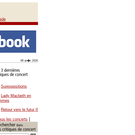
aide
08 ao�t 2026
Surexpositions
Lady Macbeth en
ammes
Retour vers le futur II
ous les concerts
]