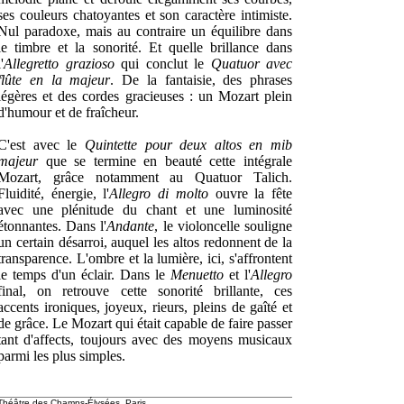
ses couleurs chatoyantes et son caractère intimiste.
Nul paradoxe, mais au contraire un équilibre dans
le timbre et la sonorité. Et quelle brillance dans
l'
Allegretto grazioso
qui conclut le
Quatuor avec
flûte en la majeur
. De la fantaisie, des phrases
légères et des cordes gracieuses : un Mozart plein
d'humour et de fraîcheur.
C'est avec le
Quintette pour deux altos en mib
majeur
que se termine en beauté cette intégrale
Mozart, grâce notamment au Quatuor Talich.
Fluidité, énergie, l'
Allegro di molto
ouvre la fête
avec une plénitude du chant et une luminosité
étonnantes. Dans l'
Andante
, le violoncelle souligne
un certain désarroi, auquel les altos redonnent de la
transparence. L'ombre et la lumière, ici, s'affrontent
le temps d'un éclair. Dans le
Menuetto
et l'
Allegro
final, on retrouve cette sonorité brillante, ces
accents ironiques, joyeux, rieurs, pleins de gaîté et
de grâce. Le Mozart qui était capable de faire passer
tant d'affects, toujours avec des moyens musicaux
parmi les plus simples.
Théâtre des Champs-Élysées, Paris