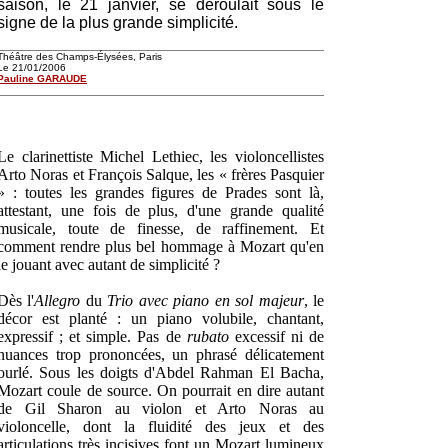
saison, le 21 janvier, se déroulait sous le
signe de la plus grande simplicité.
Théâtre des Champs-Élysées, Paris
Le 21/01/2006
Pauline GARAUDE
Le clarinettiste Michel Lethiec, les violoncellistes
Arto Noras et François Salque, les « frères Pasquier
» : toutes les grandes figures de Prades sont là,
attestant, une fois de plus, d'une grande qualité
musicale, toute de finesse, de raffinement. Et
comment rendre plus bel hommage à Mozart qu'en
le jouant avec autant de simplicité ?
Dès l'
Allegro
du
Trio avec piano en sol majeur
, le
décor est planté : un piano volubile, chantant,
expressif ; et simple. Pas de
rubato
excessif ni de
nuances trop prononcées, un phrasé délicatement
ourlé. Sous les doigts d'Abdel Rahman El Bacha,
Mozart coule de source. On pourrait en dire autant
de Gil Sharon au violon et Arto Noras au
violoncelle, dont la fluidité des jeux et des
articulations très incisives font un Mozart lumineux