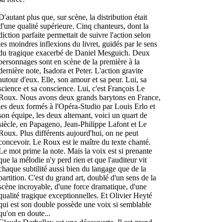
D'autant plus que, sur scène, la distribution était
d'une qualité supérieure. Cinq chanteurs, dont la
diction parfaite permettait de suivre l'action selon
les moindres inflexions du livret, guidés par le sens
du tragique exacerbé de Daniel Mesguich. Deux
personnages sont en scène de la première à la
dernière note, Isadora et Peter. L'action gravite
autour d'eux. Elle, son amour et sa peur. Lui, sa
science et sa conscience. Lui, c'est François Le
Roux. Nous avons deux grands barytons en France,
les deux formés à l'Opéra-Studio par Louis Erlo et
son équipe, les deux alternant, voici un quart de
siècle, en Papageno, Jean-Philippe Lafont et Le
Roux. Plus différents aujourd'hui, on ne peut
concevoir. Le Roux est le maître du texte chanté.
Le mot prime la note. Mais la voix est si prenante
que la mélodie n'y perd rien et que l'auditeur vit
chaque subtilité aussi bien du langage que de la
partition. C'est du grand art, doublé d'un sens de la
scène incroyable, d'une force dramatique, d'une
qualité tragique exceptionnelles. Et Olivier Heyté
qui est son double possède une voix si semblable
qu'on en doute...