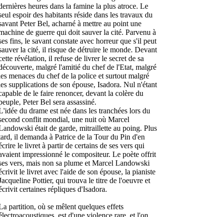
dernières heures dans la famine la plus atroce. Le
seul espoir des habitants réside dans les travaux du
savant Peter Bel, acharné à mettre au point une
machine de guerre qui doit sauver la cité. Parvenu à
ses fins, le savant constate avec horreur que s'il peut
sauver la cité, il risque de détruire le monde. Devant
cette révélation, il refuse de livrer le secret de sa
découverte, malgré l'amitié du chef de l'Etat, malgré
les menaces du chef de la police et surtout malgré
les supplications de son épouse, Isadora. Nul n'étant
capable de le faire renoncer, devant la colère du
peuple, Peter Bel sera assassiné.
L'idée du drame est née dans les tranchées lors du
second conflit mondial, une nuit où Marcel
Landowski était de garde, mitraillette au poing. Plus
tard, il demanda à Patrice de la Tour du Pin d'en
écrire le livret à partir de certains de ses vers qui
avaient impressionné le compositeur. Le poète offrit
ses vers, mais non sa plume et Marcel Landowski
écrivit le livret avec l'aide de son épouse, la pianiste
Jacqueline Pottier, qui trouva le titre de l'oeuvre et
écrivit certaines répliques d'Isadora.
La partition, où se mêlent quelques effets
électroacoustiques, est d'une violence rare, et l'on