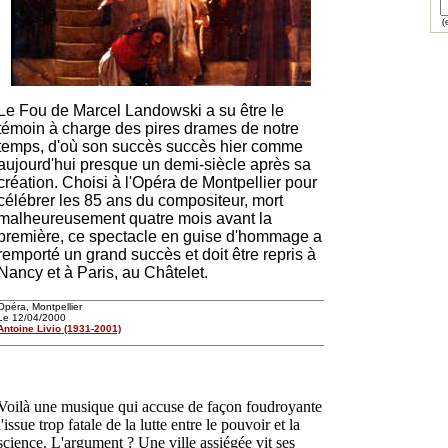
(e
Le Fou de Marcel Landowski a su être le
témoin à charge des pires drames de notre
temps, d'où son succès succès hier comme
aujourd'hui presque un demi-siècle après sa
création. Choisi à l'Opéra de Montpellier pour
célébrer les 85 ans du compositeur, mort
malheureusement quatre mois avant la
première, ce spectacle en guise d'hommage a
remporté un grand succès et doit être repris à
Nancy et à Paris, au Châtelet.
Opéra, Montpellier
Le 12/04/2000
Antoine Livio (1931-2001)
Voilà une musique qui accuse de façon foudroyante
l'issue trop fatale de la lutte entre le pouvoir et la
science. L'argument ? Une ville assiégée vit ses