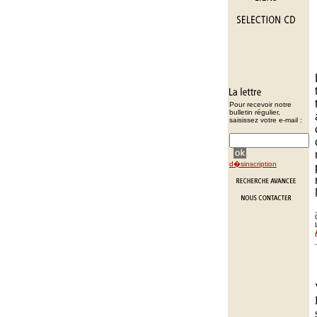
Pour recevoir notre
bulletin régulier,
saisissez votre e-mail :
d�sinscription