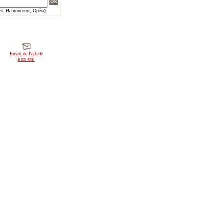
x: Harnoncourt, Opéra)
Envoi de l'article
à un ami