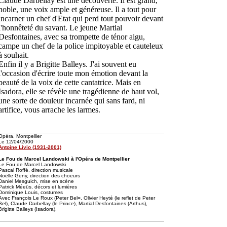
Claude Darbellay est une découverte. Il est grand,
noble, une voix ample et généreuse. Il a tout pour
incarner un chef d'Etat qui perd tout pouvoir devant
l'honnêteté du savant. Le jeune Martial
Desfontaines, avec sa trompette de ténor aigu,
campe un chef de la police impitoyable et cauteleux
à souhait.
Enfin il y a Brigitte Balleys. J'ai souvent eu
l'occasion d'écrire toute mon émotion devant la
beauté de la voix de cette cantatrice. Mais en
Isadora, elle se révèle une tragédienne de haut vol,
une sorte de douleur incarnée qui sans fard, ni
artifice, vous arrache les larmes.
Opéra, Montpellier
Le 12/04/2000
Antoine Livio (1931-2001)
Le Fou de Marcel Landowski à l'Opéra de Montpellier
Le Fou de Marcel Landowski
Pascal Roffé, direction musicale
Noëlle Geny, direction des choeurs
Daniel Mesguich, mise en scène
Patrick Méeüs, décors et lumières
Dominique Louis, costumes
Avec François Le Roux (Peter Bel=, Olivier Heyté (le reflet de Peter
Bel), Claude Darbellay (le Prince), Martial Desfontaines (Arthus),
Brigitte Balleys (Isadora).