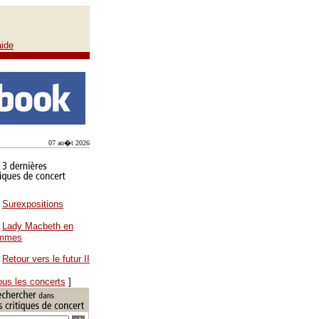
aide
07 ao�t 2026
Surexpositions
Lady Macbeth en
ammes
Retour vers le futur II
ous les concerts
]