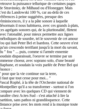
retrouve la puissance tellurique de certaines pages
de Stravinsky, de Milhaud ou d'Honegger. Mais
c'est du Landowski 100 %, car au-delà de ces
références à peine suggérées, presque des
réminiscences, il y a la pâte sonore à laquelle
désormais il nous habituera, avec ces grands à-plats,
ces agrégats sonores qui, de la pluritonalité, flirtent
avec l'atonalité, pour mieux permettre aux lignes
mélodiques de sourdre, tel le souvenir de cet amour
fou qui liait Peter Bel et Isardora. Cette oeuvre n'est
qu'un crescendo terrifiant jusqu'à la mort du savant,
du " fou " ... puis, comme si l'armée ennemie
soudain disparaissait, l'oeuvre se termine par un
immense choeur, avec soprano solo, d'une beauté
diaphane, et soudain la voix parlée de Peter Bel qui
énonce :
" pour que la vie continue sur la terre,
il faut que tout cesse pour moi... "
Pascal Rophé, à la tête de l'Orchestre national de
Montpellier qu'il a su transformer - surtout si l'on
compare avec les quelques CD qui viennent de
paraître chez Actes-Sud - s'est attaché à lire la
partition, sans pathos ni grandiloquence. Cette
distance prise avec les mots rend à la musique toute
sa force.